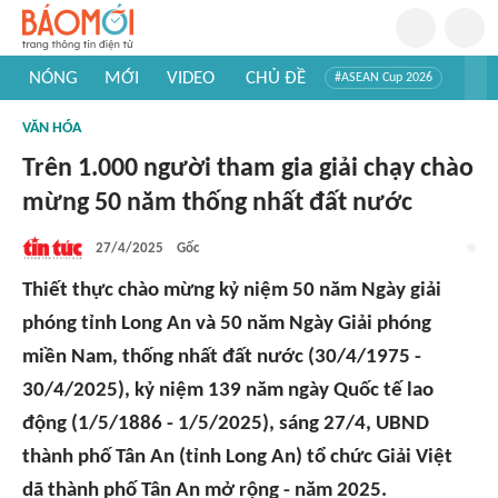
NÓNG
MỚI
VIDEO
CHỦ ĐỀ
#ASEAN Cup 2026
#Trí tuệ nhân tạo
#Mỹ - Iran
#Khám phá Việt Nam
VĂN HÓA
#Khám phá thế giới
Trên 1.000 người tham gia giải chạy chào
mừng 50 năm thống nhất đất nước
27/4/2025
Gốc
Thiết thực chào mừng kỷ niệm 50 năm Ngày giải
phóng tỉnh Long An và 50 năm Ngày Giải phóng
miền Nam, thống nhất đất nước (30/4/1975 -
30/4/2025), kỷ niệm 139 năm ngày Quốc tế lao
động (1/5/1886 - 1/5/2025), sáng 27/4, UBND
thành phố Tân An (tỉnh Long An) tổ chức Giải Việt
dã thành phố Tân An mở rộng - năm 2025.