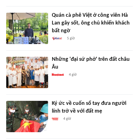
Quán cà phê Việt ở công viên Hà
Lan gây sốt, ông chủ khiến khách
bất ngờ
5 giờ
Những 'đại sứ phở' trên đất châu
Âu
4 giờ
Ký ức về cuốn sổ tay đưa người
lính trở về với đất mẹ
4 giờ