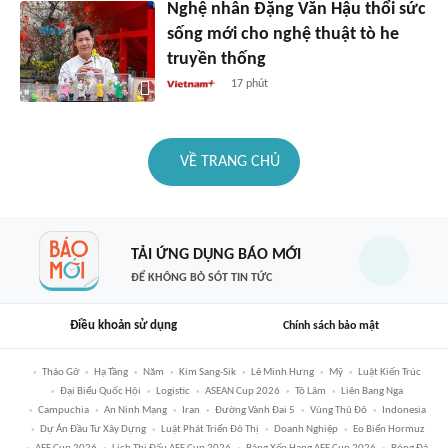
Nghệ nhân Đặng Văn Hậu thổi sức
sống mới cho nghệ thuật tò he
truyền thống
17 phút
VỀ TRANG CHỦ
TẢI ỨNG DỤNG BÁO MỚI
ĐỂ KHÔNG BỎ SÓT TIN TỨC
Điều khoản sử dụng
Chính sách bảo mật
Tháo Gỡ
Hạ Tầng
Năm
Kim Sang-Sik
Lê Minh Hưng
Mỹ
Luật Kiến Trúc
Đại Biểu Quốc Hội
Logistic
ASEAN Cup 2026
Tô Lâm
Liên Bang Nga
Campuchia
An Ninh Mạng
Iran
Đường Vành Đai 5
Vùng Thủ Đô
Indonesia
Dự Án Đầu Tư Xây Dựng
Luật Phát Triển Đô Thị
Doanh Nghiệp
Eo Biển Hormuz