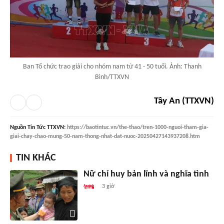
Ban Tổ chức trao giải cho nhóm nam từ 41 - 50 tuổi. Ảnh: Thanh
Bình/TTXVN
Tây An (TTXVN)
Nguồn
Tin Tức TTXVN
:
https://baotintuc.vn/the-thao/tren-1000-nguoi-tham-gia-
giai-chay-chao-mung-50-nam-thong-nhat-dat-nuoc-20250427143937208.htm
TIN KHÁC
Nữ chỉ huy bản lĩnh và nghĩa tình
3 giờ