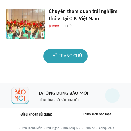
Chuyến tham quan trải nghiệm
thú vị tại C.P. Việt Nam
1 giờ
VỀ TRANG CHỦ
TẢI ỨNG DỤNG BÁO MỚI
ĐỂ KHÔNG BỎ SÓT TIN TỨC
Điều khoản sử dụng
Chính sách bảo mật
Trần Thanh Mẫn
Mũi Nghê
Kim Sang-Sik
Ukraine
Campuchia