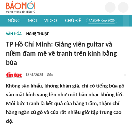
NÓNG
MỚI
VIDEO
CHỦ ĐỀ
#ASEAN Cup 2026
#Trí tuệ nhân tạo
#Mỹ - Iran
#Khám phá Việt Nam
VĂN HÓA
NGHỆ THUẬT
#Khám phá thế giới
TP Hồ Chí Minh: Giảng viên guitar và
niềm đam mê vẽ tranh trên kính bằng
búa
18/4/2025
Gốc
Không sân khấu, không khán giả, chỉ có tiếng búa gõ
vào mặt kính vang lên như một bản nhạc không lời.
Mỗi bức tranh là kết quả của hàng trăm, thậm chí
hàng ngàn cú gõ và của rất nhiều giờ tập trung cao
độ.