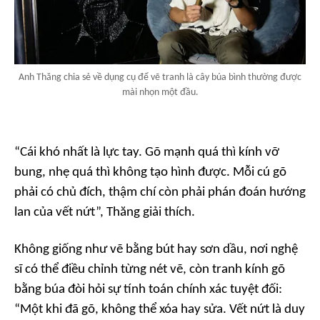
Anh Thăng chia sẻ về dụng cụ để vẽ tranh là cây búa bình thường được
mài nhọn một đầu.
“Cái khó nhất là lực tay. Gõ mạnh quá thì kính vỡ
bung, nhẹ quá thì không tạo hình được. Mỗi cú gõ
phải có chủ đích, thậm chí còn phải phán đoán hướng
lan của vết nứt”, Thăng giải thích.
Không giống như vẽ bằng bút hay sơn dầu, nơi nghệ
sĩ có thể điều chỉnh từng nét vẽ, còn tranh kính gõ
bằng búa đòi hỏi sự tính toán chính xác tuyệt đối:
“Một khi đã gõ, không thể xóa hay sửa. Vết nứt là duy