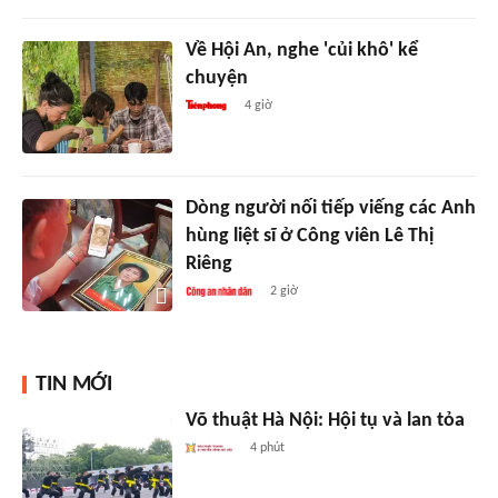
Về Hội An, nghe 'củi khô' kể
chuyện
4 giờ
Dòng người nối tiếp viếng các Anh
hùng liệt sĩ ở Công viên Lê Thị
Riêng
2 giờ
TIN MỚI
Võ thuật Hà Nội: Hội tụ và lan tỏa
4 phút