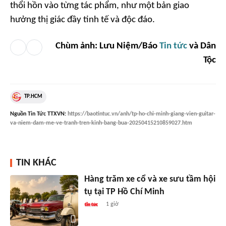
thổi hồn vào từng tác phẩm, như một bản giao
hưởng thị giác đầy tinh tế và độc đáo.
Chùm ảnh: Lưu Niệm/Báo
Tin tức
và Dân
Tộc
TP.HCM
Nguồn
Tin Tức TTXVN
:
https://baotintuc.vn/anh/tp-ho-chi-minh-giang-vien-guitar-
va-niem-dam-me-ve-tranh-tren-kinh-bang-bua-20250415210859027.htm
TIN KHÁC
Hàng trăm xe cổ và xe sưu tầm hội
tụ tại TP Hồ Chí Minh
1 giờ