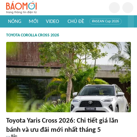
NÓNG
MỚI
VIDEO
CHỦ ĐỀ
#ASEAN Cup 2026
#Trí tuệ nhân tạo
#Mỹ - Iran
#Khám phá Việt Nam
TOYOTA COROLLA CROSS 2026
#Khám phá thế giới
Toyota Yaris Cross 2026: Chi tiết giá lăn
bánh và ưu đãi mới nhất tháng 5