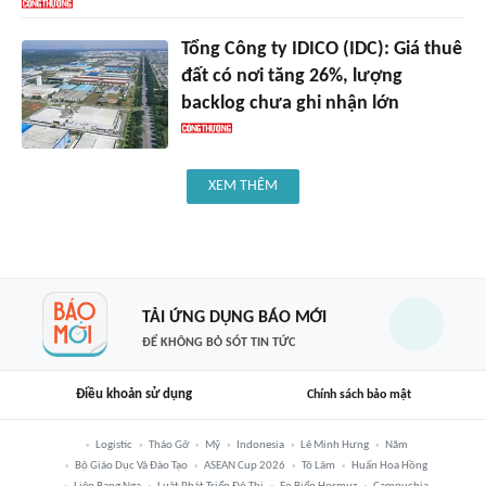
Tổng Công ty IDICO (IDC): Giá thuê
đất có nơi tăng 26%, lượng
backlog chưa ghi nhận lớn
XEM THÊM
TẢI ỨNG DỤNG BÁO MỚI
ĐỂ KHÔNG BỎ SÓT TIN TỨC
Điều khoản sử dụng
Chính sách bảo mật
Logistic
Tháo Gỡ
Mỹ
Indonesia
Lê Minh Hưng
Năm
Bộ Giáo Dục Và Đào Tạo
ASEAN Cup 2026
Tô Lâm
Huấn Hoa Hồng