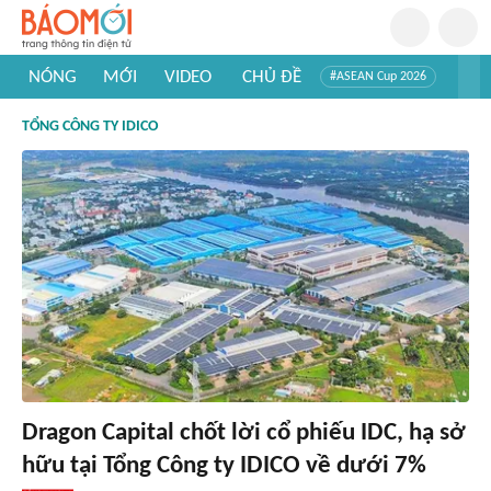
NÓNG
MỚI
VIDEO
CHỦ ĐỀ
#ASEAN Cup 2026
#Trí tuệ nhân tạo
#Mỹ - Iran
#Khám phá Việt Nam
TỔNG CÔNG TY IDICO
#Khám phá thế giới
Dragon Capital chốt lời cổ phiếu IDC, hạ sở
hữu tại Tổng Công ty IDICO về dưới 7%