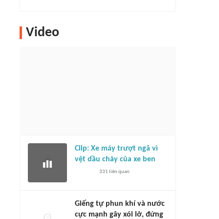
Video
Clip: Xe máy trượt ngã vì
vệt dầu chảy của xe ben
331
liên quan
Giếng tự phun khí và nước
cực mạnh gây xói lở, đứng