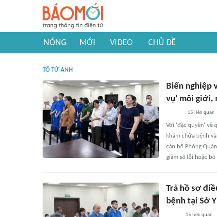
NÓNG
MỚI
VIDEO
CHỦ ĐỀ
TÔ TỬ ANH
Biến nghiệp v
vụ' môi giới,
15
liên quan
Với 'đặc quyền' về 
khám chữa bệnh và 
cán bộ Phòng Quản 
giảm số lỗi hoặc bỏ
Trả hồ sơ điề
bệnh tại Sở Y
15
liên quan