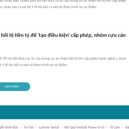
 án nhân dân Thành phố Hà Nội đưa 16 bị cáo trong vụ án nhận hối lộ khi cấp phép
ư nhân xảy ra tại Sở Y tế Hà Nội ra xét xử theo trình tự sơ thẩm.
hối lộ tiền tỷ để 'tạo điều kiện' cấp phép, nhóm cựu cán
D TP Hà Nội đưa các bị cáo trong vụ án nhận hối lộ khi cấp phép hành nghề y, dược
ở Y tế Hà Nội ra xét xử theo trình tự sơ thẩm.
XEM THÊM
yễn Đình Bắc
Tin Tức
Lamine Yamal
Kết Quả Vietlott Power 6/55
Tô Lâm
Bả