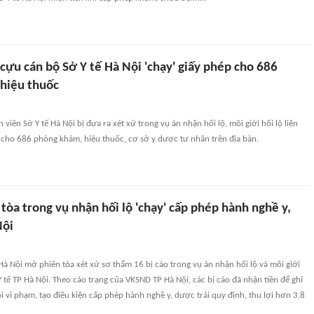
cựu cán bộ Sở Y tế Hà Nội 'chạy' giấy phép cho 686
hiệu thuốc
viên Sở Y tế Hà Nội bị đưa ra xét xử trong vụ án nhận hối lộ, môi giới hối lộ liên
 cho 686 phòng khám, hiệu thuốc, cơ sở y dược tư nhân trên địa bàn.
 tòa trong vụ nhận hối lộ 'chạy' cấp phép hành nghề y,
Nội
à Nội mở phiên tòa xét xử sơ thẩm 16 bị cáo trong vụ án nhận hối lộ và môi giới
 Y tế TP Hà Nội. Theo cáo trạng của VKSND TP Hà Nội, các bị cáo đã nhận tiền để ghi
i vi phạm, tạo điều kiện cấp phép hành nghề y, dược trái quy định, thu lợi hơn 3,8