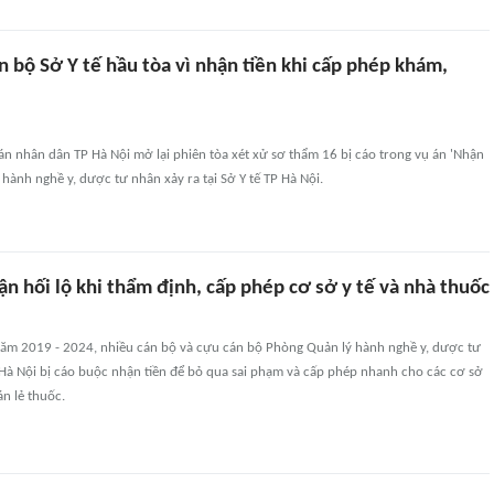
 bộ Sở Y tế hầu tòa vì nhận tiền khi cấp phép khám,
án nhân dân TP Hà Nội mở lại phiên tòa xét xử sơ thẩm 16 bị cáo trong vụ án 'Nhận
 hành nghề y, dược tư nhân xảy ra tại Sở Y tế TP Hà Nội.
ận hối lộ khi thẩm định, cấp phép cơ sở y tế và nhà thuốc
 năm 2019 - 2024, nhiều cán bộ và cựu cán bộ Phòng Quản lý hành nghề y, dược tư
 Hà Nội bị cáo buộc nhận tiền để bỏ qua sai phạm và cấp phép nhanh cho các cơ sở
n lẻ thuốc.