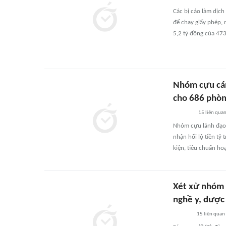
Các bị cáo làm dịch
để chạy giấy phép, 
5,2 tỷ đồng của 473
Nhóm cựu cán
cho 686 phòn
15
liên qua
Nhóm cựu lãnh đạo,
nhận hối lộ tiền tỷ
kiện, tiêu chuẩn ho
Xét xử nhóm c
nghề y, dược
15
liên quan