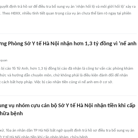
yết định trả hồ sơ để điều tra bổ sung vụ án 'nhận hối lộ và môi giới hối lộ' xảy ra
ội. Theo HĐXX, nhiều tình tiết quan trọng của vụ án chưa thể làm rõ ngay tại phiên
ng Phòng Sở Y tế Hà Nội nhận hơn 1,3 tỷ đồng vì 'nể anh
 quan
 bị cáo Tô Tử Anh, hơn 1,3 tỷ đồng bị cáo đã nhận là công tư vấn các phòng khám
n thức và hướng dẫn chuyên môn, chứ không phải là điều kiện đánh đổi để nhận
cách bất hợp pháp. Việc bị cáo nhận tiền cũng vì nể anh em ở cơ sở.
ung vụ nhóm cựu cán bộ Sở Y tế Hà Nội nhận tiền khi cấp
chữa bệnh
xử, Tòa án nhân dân TP Hà Nội bất ngờ quyết định trả hồ sơ điều tra bổ sung vụ án
 Y tế Hà Nội nhận tiền khi cấp phép khám, chữa bệnh…