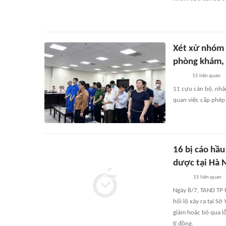
Xét xử nhóm 
phòng khám, 
15
liên quan
11 cựu cán bộ, nhân 
quan việc cấp phép
16 bị cáo hầu
dược tại Hà 
15
liên quan
Ngày 8/7, TAND TP H
hối lộ xảy ra tại Sở
giảm hoặc bỏ qua lỗ
tỉ đồng.