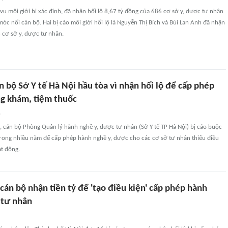
 vụ môi giới bị xác định, đã nhận hối lộ 8,67 tỷ đồng của 686 cơ sở y, dược tư nhân
móc nối cán bộ. Hai bị cáo môi giới hối lộ là Nguyễn Thị Bích và Bùi Lan Anh đã nhận
 cơ sở y, dược tư nhân.
 bộ Sở Y tế Hà Nội hầu tòa vì nhận hối lộ để cấp phép
g khám, tiệm thuốc
n
 cán bộ Phòng Quản lý hành nghề y, dược tư nhân (Sở Y tế TP Hà Nội) bị cáo buộc
 trong nhiều năm để cấp phép hành nghề y, dược cho các cơ sở tư nhân thiếu điều
ạt động.
án bộ nhận tiền tỷ để 'tạo điều kiện' cấp phép hành
 tư nhân