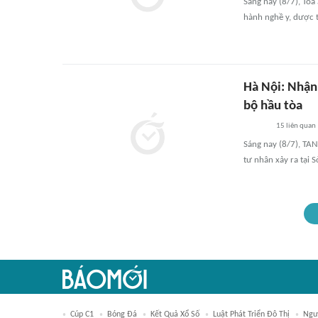
Sáng nay (8/7), Tòa
hành nghề y, dược t
Hà Nội: Nhận 
bộ hầu tòa
15
liên quan
Sáng nay (8/7), TAN
tư nhân xảy ra tại S
Cúp C1
Bóng Đá
Kết Quả Xổ Số
Luật Phát Triển Đô Thị
Ngu