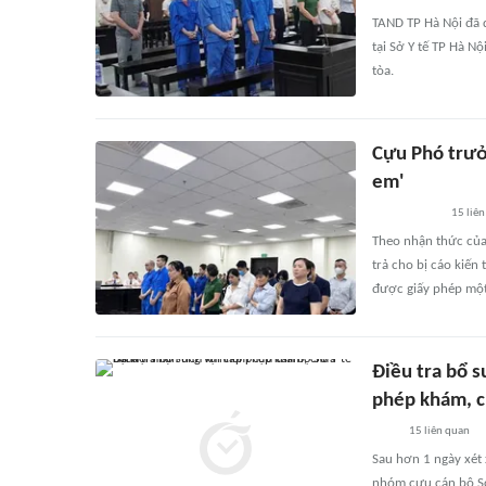
TAND TP Hà Nội đã qu
tại Sở Y tế TP Hà N
tòa.
Cựu Phó trưở
em'
15
liên
Theo nhận thức của
trả cho bị cáo kiế
được giấy phép một 
Điều tra bổ s
phép khám, 
15
liên quan
Sau hơn 1 ngày xét 
nhóm cựu cán bộ Sở