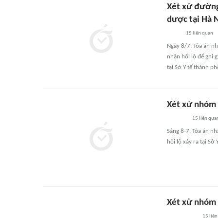
Xét xử đường
dược tại Hà 
15
liên quan
Ngày 8/7, Tòa án nh
nhận hối lộ để ghi 
tại Sở Y tế thành ph
Xét xử nhóm 
15
liên qua
Sáng 8-7, Tòa án nh
hối lộ xảy ra tại S
Xét xử nhóm 
15
liên