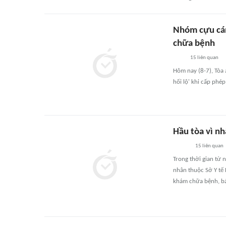
Nhóm cựu cán
chữa bệnh
15
liên quan
Hôm nay (8-7), Tòa 
hối lộ' khi cấp phép
Hầu tòa vì nh
15
liên quan
Trong thời gian từ
nhân thuộc Sở Y tế
khám chữa bệnh, bá