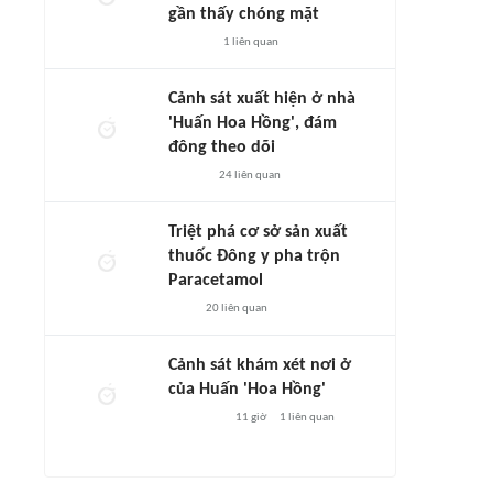
gần thấy chóng mặt
1
liên quan
Cảnh sát xuất hiện ở nhà
'Huấn Hoa Hồng', đám
đông theo dõi
24
liên quan
Triệt phá cơ sở sản xuất
thuốc Đông y pha trộn
Paracetamol
20
liên quan
Cảnh sát khám xét nơi ở
của Huấn 'Hoa Hồng'
11 giờ
1
liên quan