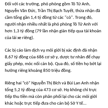
Đối với các trưởng, phó phòng gồm Tô Tử Anh,
Nguyễn Văn Đức, Trần Thị Bạch Tuyết, thừa nhận đã
cầm tổng gần 1,4 tỷ đồng từ các "cò". Trong đó,
người nhận nhiều nhất là phó phòng Tô Tử Anh với
hơn 1,3 tỷ đồng (79 lần nhận gián tiếp qua tài khoản
của lái xe riêng).
Các bị cáo làm dịch vụ môi giới bị xác định đã nhận
8,67 tỷ đồng của 686 cơ sở y, dược tư nhân để chạy
giấy phép, móc nối cán bộ. Qua đó, số tiền họ bớt lại
hưởng riêng khoảng 850 triệu đồng.
Riêng hai “cò” Nguyễn Thị Bích và Bùi Lan Anh nhận
tổng 5,2 tỷ đồng của 473 cơ sở. Họ không chỉ trực
tiếp thu tiền mà còn phân phối lại cho các môi giới
khác hoặc trực tiếp đưa cho cán bộ Sở Y tế...