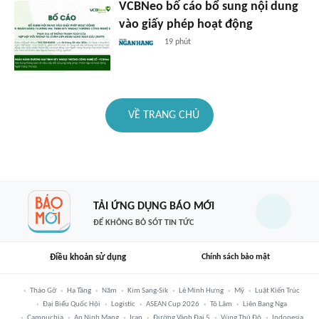
VCBNeo bố cáo bổ sung nội dung
vào giấy phép hoạt động
19 phút
VỀ TRANG CHỦ
TẢI ỨNG DỤNG BÁO MỚI
ĐỂ KHÔNG BỎ SÓT TIN TỨC
Điều khoản sử dụng
Chính sách bảo mật
Tháo Gỡ
Hạ Tầng
Năm
Kim Sang-Sik
Lê Minh Hưng
Mỹ
Luật Kiến Trúc
Đại Biểu Quốc Hội
Logistic
ASEAN Cup 2026
Tô Lâm
Liên Bang Nga
Campuchia
An Ninh Mạng
Iran
Đường Vành Đai 5
Vùng Thủ Đô
Indonesia