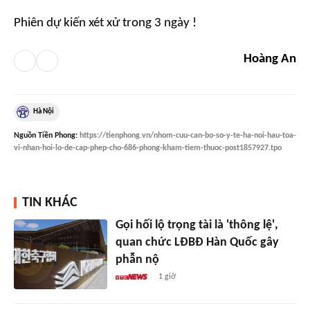
Phiên dự kiến xét xử trong 3 ngày !
Hoàng An
Hà Nội
Nguồn
Tiền Phong
:
https://tienphong.vn/nhom-cuu-can-bo-so-y-te-ha-noi-hau-toa-
vi-nhan-hoi-lo-de-cap-phep-cho-686-phong-kham-tiem-thuoc-post1857927.tpo
TIN KHÁC
Gọi hối lộ trọng tài là 'thông lệ',
quan chức LĐBĐ Hàn Quốc gây
phẫn nộ
1 giờ