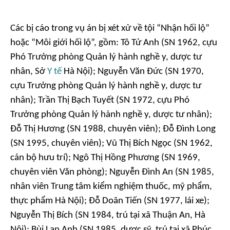
Các bị cáo trong vụ án bị xét xử về tội “Nhận hối lộ”
hoặc “Môi giới hối lộ”, gồm: Tô Tử Anh (SN 1962, cựu
Phó Trưởng phòng Quản lý hành nghề y, dược tư
nhân, Sở
Y tế
Hà Nội); Nguyễn Văn Đức (SN 1970,
cựu Trưởng phòng Quản lý hành nghề y, dược tư
nhân); Trần Thị Bạch Tuyết (SN 1972, cựu Phó
Trưởng phòng Quản lý hành nghề y, dược tư nhân);
Đỗ Thị Hương (SN 1988, chuyên viên); Đỗ Đình Long
(SN 1995, chuyên viên); Vũ Thị Bích Ngọc (SN 1962,
cán bộ hưu trí); Ngô Thị Hồng Phương (SN 1969,
chuyên viên Văn phòng); Nguyễn Đình An (SN 1985,
nhân viên Trung tâm kiểm nghiệm thuốc, mỹ phẩm,
thực phẩm Hà Nội); Đỗ Doãn Tiến (SN 1977, lái xe);
Nguyễn Thị Bích (SN 1984, trú tại xã Thuận An, Hà
Nội); Bùi Lan Anh (SN 1985, dược sỹ, trú tại xã Phúc