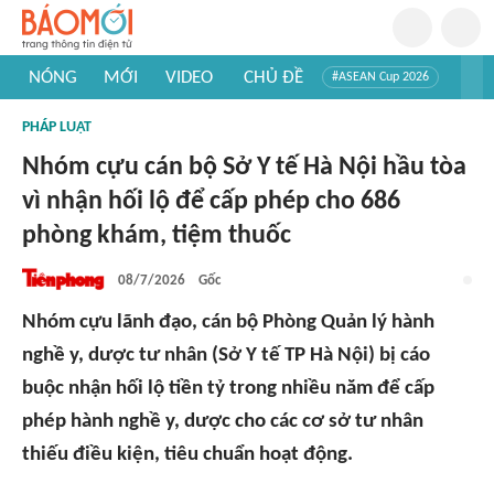
NÓNG
MỚI
VIDEO
CHỦ ĐỀ
#ASEAN Cup 2026
#Trí tuệ nhân tạo
#Mỹ - Iran
#Khám phá Việt Nam
PHÁP LUẬT
#Khám phá thế giới
Nhóm cựu cán bộ Sở Y tế Hà Nội hầu tòa
vì nhận hối lộ để cấp phép cho 686
phòng khám, tiệm thuốc
08/7/2026
Gốc
Nhóm cựu lãnh đạo, cán bộ Phòng Quản lý hành
nghề y, dược tư nhân (Sở Y tế TP Hà Nội) bị cáo
buộc nhận hối lộ tiền tỷ trong nhiều năm để cấp
phép hành nghề y, dược cho các cơ sở tư nhân
thiếu điều kiện, tiêu chuẩn hoạt động.