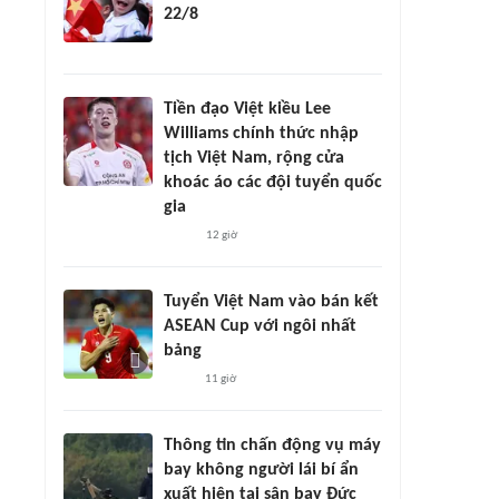
22/8
Tiền đạo Việt kiều Lee
Williams chính thức nhập
tịch Việt Nam, rộng cửa
khoác áo các đội tuyển quốc
gia
12 giờ
Tuyển Việt Nam vào bán kết
ASEAN Cup với ngôi nhất
bảng
11 giờ
Thông tin chấn động vụ máy
bay không người lái bí ẩn
xuất hiện tại sân bay Đức