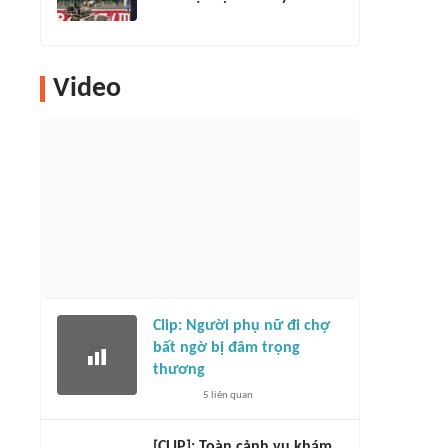
Video
Clip: Người phụ nữ đi chợ
bất ngờ bị đâm trọng
thương
5
liên quan
[CLIP]: Toàn cảnh vụ khám