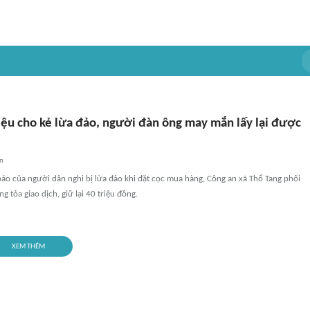
iệu cho kẻ lừa đảo, người đàn ông may mắn lấy lại được
an
báo của người dân nghi bị lừa đảo khi đặt cọc mua hàng, Công an xã Thổ Tang phối
 tỏa giao dịch, giữ lại 40 triệu đồng.
XEM THÊM