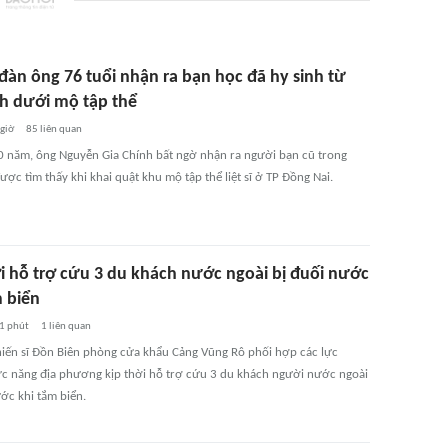
đàn ông 76 tuổi nhận ra bạn học đã hy sinh từ
h dưới mộ tập thể
 giờ
85
liên quan
0 năm, ông Nguyễn Gia Chính bất ngờ nhận ra người bạn cũ trong
ợc tìm thấy khi khai quật khu mộ tập thể liệt sĩ ở TP Đồng Nai.
ời hỗ trợ cứu 3 du khách nước ngoài bị đuối nước
m biển
1 phút
1
liên quan
hiến sĩ Đồn Biên phòng cửa khẩu Cảng Vũng Rô phối hợp các lực
c năng địa phương kịp thời hỗ trợ cứu 3 du khách người nước ngoài
ớc khi tắm biển.