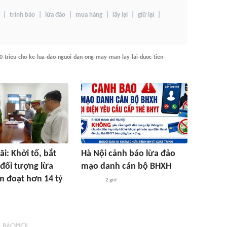
trình báo
lừa đảo
mua hàng
lấy lại
giữ lại
40-trieu-cho-ke-lua-dao-nguoi-dan-ong-may-man-lay-lai-duoc-tien-
i: Khởi tố, bắt
Hà Nội cảnh báo lừa đảo
đối tượng lừa
mạo danh cán bộ BHXH
m đoạt hơn 14 tỷ
2 giờ