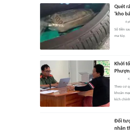
Quét r
'kho bá
6 p
Số tiền sa
ma túy.
Khởi t
Phượn
4
Theo cơ q
khoản mạng
kích chín
Đối tư
nhận t