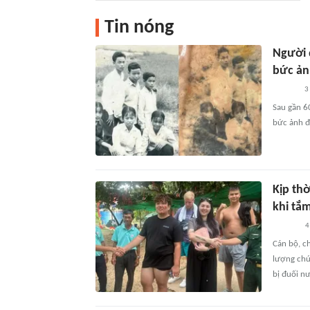
Tin nóng
Người 
bức ản
3
Sau gần 6
bức ảnh đư
Kịp th
khi tắ
4
Cán bộ, c
lượng chứ
bị đuối nư