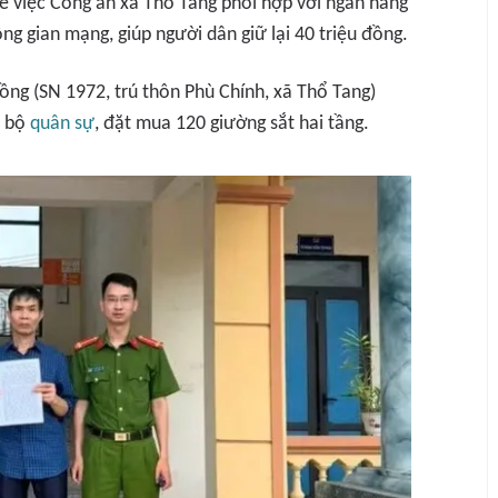
về việc Công an xã Thổ Tang phối hợp với ngân hàng
ng gian mạng, giúp người dân giữ lại 40 triệu đồng.
ồng (SN 1972, trú thôn Phù Chính, xã Thổ Tang)
n bộ
quân sự
, đặt mua 120 giường sắt hai tầng.