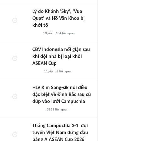
Lý do Khánh 'Sky', 'Vua
Quạt' và Hồ Văn Khoa bị
khởi tố
10 giờ
104
liên quan
CĐV Indonesia nổi giận sau
khi đội nhà bị loại khỏi
ASEAN Cup
11 giờ
2
liên quan
HLV Kim Sang-sik nói điều
đặc biệt về Đình Bắc sau cú
đúp vào lưới Campuchia
3538
liên quan
Thắng Campuchia 3-1, đội
tuyển Việt Nam đứng đầu
bảng A ASEAN Cup 2026