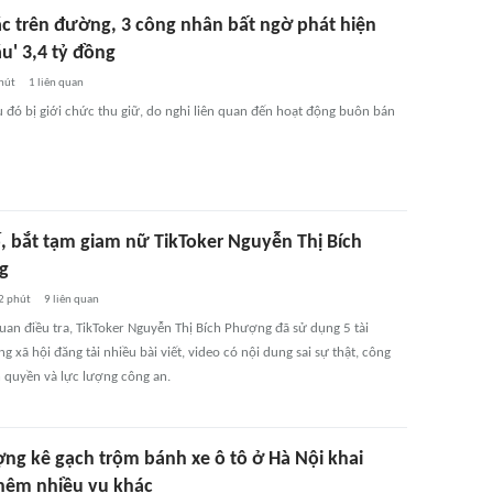
ác trên đường, 3 công nhân bất ngờ phát hiện
u' 3,4 tỷ đồng
hút
1
liên quan
u đó bị giới chức thu giữ, do nghi liên quan đến hoạt động buôn bán
ố, bắt tạm giam nữ TikToker Nguyễn Thị Bích
g
2 phút
9
liên quan
uan điều tra, TikToker Nguyễn Thị Bích Phượng đã sử dụng 5 tài
 xã hội đăng tải nhiều bài viết, video có nội dung sai sự thật, công
h quyền và lực lượng công an.
ợng kê gạch trộm bánh xe ô tô ở Hà Nội khai
hêm nhiều vụ khác