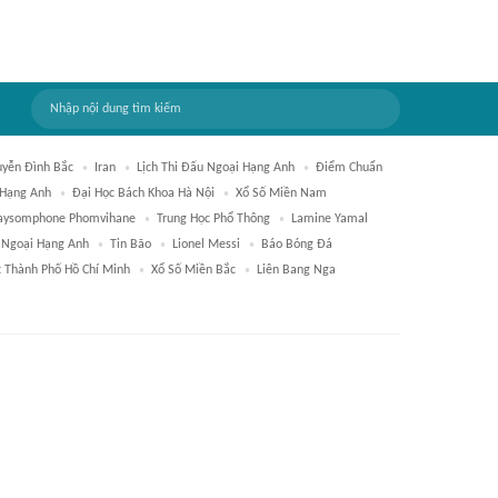
yễn Đình Bắc
Iran
Lịch Thi Đấu Ngoại Hạng Anh
Điểm Chuẩn
 Hạng Anh
Đại Học Bách Khoa Hà Nội
Xổ Số Miền Nam
aysomphone Phomvihane
Trung Học Phổ Thông
Lamine Yamal
Ngoại Hạng Anh
Tin Bão
Lionel Messi
Báo Bóng Đá
t Thành Phố Hồ Chí Minh
Xổ Số Miền Bắc
Liên Bang Nga