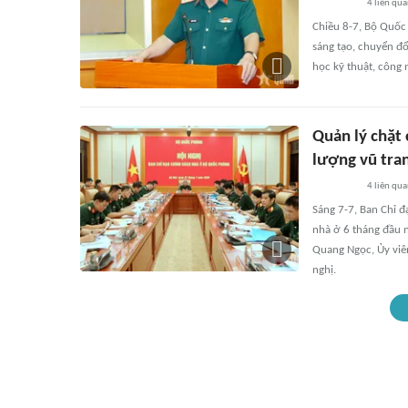
4
liên qu
Chiều 8-7, Bộ Quốc 
sáng tạo, chuyển đổ
học kỹ thuật, công
Quản lý chặt 
lượng vũ tra
4
liên qu
Sáng 7-7, Ban Chỉ đ
nhà ở 6 tháng đầu 
Quang Ngọc, Ủy viê
nghị.