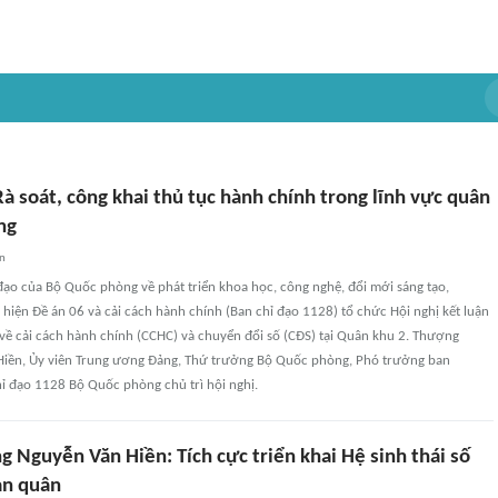
à soát, công khai thủ tục hành chính trong lĩnh vực quân
ng
an
đạo của Bộ Quốc phòng về phát triển khoa học, công nghệ, đổi mới sáng tạo,
 hiện Đề án 06 và cải cách hành chính (Ban chỉ đạo 1128) tổ chức Hội nghị kết luận
về cải cách hành chính (CCHC) và chuyển đổi số (CĐS) tại Quân khu 2. Thượng
iền, Ủy viên Trung ương Đảng, Thứ trưởng Bộ Quốc phòng, Phó trưởng ban
ỉ đạo 1128 Bộ Quốc phòng chủ trì hội nghị.
 Nguyễn Văn Hiền: Tích cực triển khai Hệ sinh thái số
àn quân