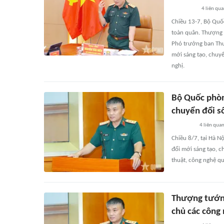
4
liên qu
Chiều 13-7, Bộ Quốc
toàn quân. Thượng 
Phó trưởng ban Thư
mới sáng tạo, chuyể
nghị.
Bộ Quốc phòn
chuyển đổi s
4
liên qua
Chiều 8/7, tại Hà N
đổi mới sáng tạo, c
thuật, công nghệ q
Thượng tướng
chủ các công