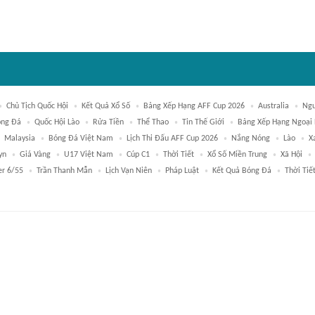
Chủ Tịch Quốc Hội
Kết Quả Xổ Số
Bảng Xếp Hạng AFF Cup 2026
Australia
Ngu
ng Đá
Quốc Hội Lào
Rửa Tiền
Thể Thao
Tin Thế Giới
Bảng Xếp Hạng Ngoại
Malaysia
Bóng Đá Việt Nam
Lịch Thi Đấu AFF Cup 2026
Nắng Nóng
Lào
X
yn
Giá Vàng
U17 Việt Nam
Cúp C1
Thời Tiết
Xổ Số Miền Trung
Xã Hội
er 6/55
Trần Thanh Mẫn
Lịch Vạn Niên
Pháp Luật
Kết Quả Bóng Đá
Thời Tiế