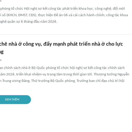
an
phòng tổ chức Hội nghị sơ kết công tác phát triển khoa học, công nghệ, đổi mới
i số (KHCN, ĐMST, CĐS), thực hiện Đề án 06 và cải cách hành chính; công tác khoa
 nghệ quân sự 6 tháng đầu năm 2026.
chẽ nhà ở công vụ, đẩy mạnh phát triển nhà ở cho lực
ng
an
ạo chính sách nhà ở Bộ Quốc phòng tổ chức hội nghị sơ kết công tác chính sách
năm 2026, triển khai nhiệm vụ trọng tâm trong thời gian tới. Thượng tướng Nguyễn
n Trung ương Đảng, Thứ trưởng Bộ Quốc phòng, Trưởng ban chỉ đạo chủ trì hội
XEM THÊM