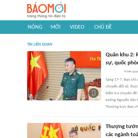
NÓNG
MỚI
VIDEO
CHỦ ĐỀ
TIN LIÊN QUAN
Quân khu 2: R
sự, quốc phò
4
liên qu
Sáng 17-7, Ban chỉ 
chuyển đổi số, thực
kiểm tra chuyên đề 
tướng Nguyễn Văn H
Thường trực Ban ch
Thượng tướng
các ngành to