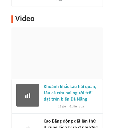
Video
Khoảnh khắc tàu hải quân,
tàu cá cứu hai người trôi
dạt trên biển Đà Nẵng
11 giờ
61
liên quan
Cao Bằng động đất lần thứ
4, rung lắc xảy ra ở phường