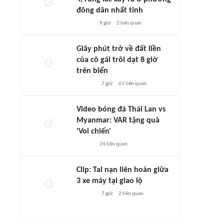
đông dân nhất tỉnh
9 giờ
2
liên quan
Giây phút trở về đất liền
của cô gái trôi dạt 8 giờ
trên biển
7 giờ
61
liên quan
Video bóng đá Thái Lan vs
Myanmar: VAR tặng quà
'Voi chiến'
24
liên quan
Clip: Tai nạn liên hoàn giữa
3 xe máy tại giao lộ
7 giờ
2
liên quan