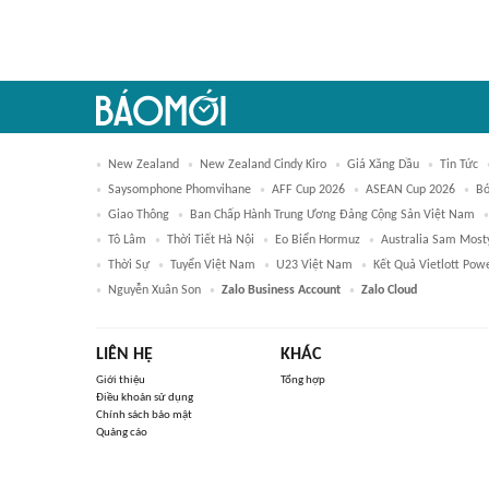
New Zealand
New Zealand Cindy Kiro
Giá Xăng Dầu
Tin Tức
Saysomphone Phomvihane
AFF Cup 2026
ASEAN Cup 2026
Bó
Giao Thông
Ban Chấp Hành Trung Ương Đảng Cộng Sản Việt Nam
Tô Lâm
Thời Tiết Hà Nội
Eo Biển Hormuz
Australia Sam Most
Thời Sự
Tuyển Việt Nam
U23 Việt Nam
Kết Quả Vietlott Pow
Nguyễn Xuân Son
Zalo Business Account
Zalo Cloud
LIÊN HỆ
KHÁC
Giới thiệu
Tổng hợp
Điều khoản sử dụng
Chính sách bảo mật
Quảng cáo