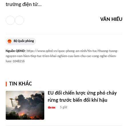
trường điện tử…
VĂN HIẾU
Bộ Quốc phòng
Nguồn
QĐND
:
https://www.qdnd.vn/quoc-phong-an-ninh/tin-tuc/thuong-tuong-
nguyen-van-hien-tiep-tuc-trien-khai-nghien-cuu-lam-chu-cac-cong-nghe-chien-
luoc-1048216
TIN KHÁC
EU đổi chiến lược ứng phó cháy
rừng trước biến đổi khí hậu
5 giờ