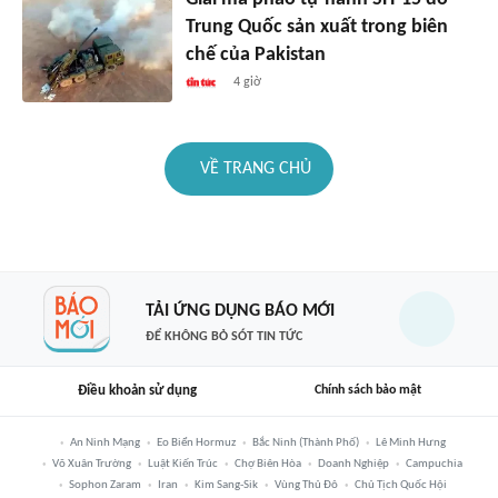
Trung Quốc sản xuất trong biên
chế của Pakistan
4 giờ
VỀ TRANG CHỦ
TẢI ỨNG DỤNG BÁO MỚI
ĐỂ KHÔNG BỎ SÓT TIN TỨC
Điều khoản sử dụng
Chính sách bảo mật
An Ninh Mạng
Eo Biển Hormuz
Bắc Ninh (thành Phố)
Lê Minh Hưng
Võ Xuân Trường
Luật Kiến Trúc
Chợ Biên Hòa
Doanh Nghiệp
Campuchia
Sophon Zaram
Iran
Kim Sang-Sik
Vùng Thủ Đô
Chủ Tịch Quốc Hội