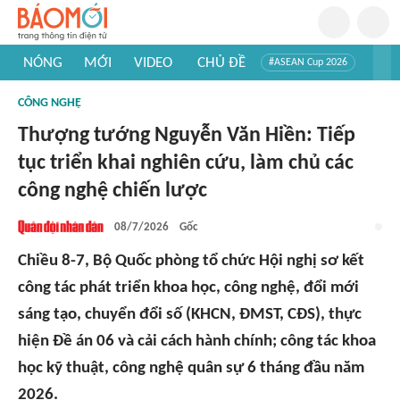
NÓNG
MỚI
VIDEO
CHỦ ĐỀ
#ASEAN Cup 2026
#Trí tuệ nhân tạo
#Mỹ - Iran
#Khám phá Việt Nam
CÔNG NGHỆ
#Khám phá thế giới
Thượng tướng Nguyễn Văn Hiền: Tiếp
tục triển khai nghiên cứu, làm chủ các
công nghệ chiến lược
08/7/2026
Gốc
Chiều 8-7, Bộ Quốc phòng tổ chức Hội nghị sơ kết
công tác phát triển khoa học, công nghệ, đổi mới
sáng tạo, chuyển đổi số (KHCN, ĐMST, CĐS), thực
hiện Đề án 06 và cải cách hành chính; công tác khoa
học kỹ thuật, công nghệ quân sự 6 tháng đầu năm
2026.