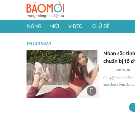
NÓNG
MỚI
VIDEO
CHỦ ĐỀ
TIN LIÊN QUAN
Nhan sắc tình
chuẩn bị tổ 
1
liên quan
Chuyện tình chênh l
giai đoạn ông đang 