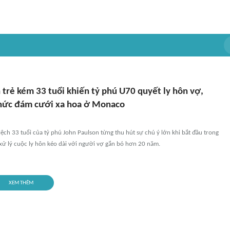
 trẻ kém 33 tuổi khiến tỷ phú U70 quyết ly hôn vợ,
chức đám cưới xa hoa ở Monaco
ệch 33 tuổi của tỷ phú John Paulson từng thu hút sự chú ý lớn khi bắt đầu trong
xử lý cuộc ly hôn kéo dài với người vợ gắn bó hơn 20 năm.
XEM THÊM