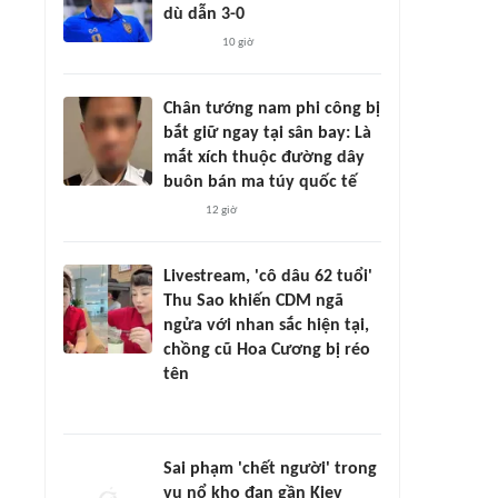
dù dẫn 3-0
10 giờ
Chân tướng nam phi công bị
bắt giữ ngay tại sân bay: Là
mắt xích thuộc đường dây
buôn bán ma túy quốc tế
12 giờ
Livestream, 'cô dâu 62 tuổi'
Thu Sao khiến CDM ngã
ngửa với nhan sắc hiện tại,
chồng cũ Hoa Cương bị réo
tên
Sai phạm 'chết người' trong
vụ nổ kho đạn gần Kiev