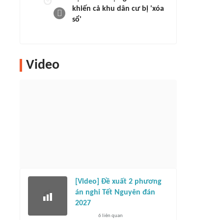
khiến cả khu dân cư bị 'xóa
sổ'
Video
[Video] Đề xuất 2 phương
án nghỉ Tết Nguyên đán
2027
6
liên quan