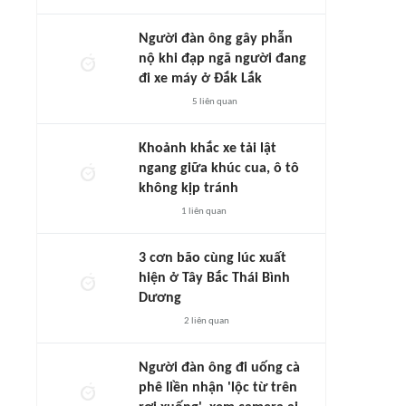
Người đàn ông gây phẫn
nộ khi đạp ngã người đang
đi xe máy ở Đắk Lắk
5
liên quan
Khoảnh khắc xe tải lật
ngang giữa khúc cua, ô tô
không kịp tránh
1
liên quan
3 cơn bão cùng lúc xuất
hiện ở Tây Bắc Thái Bình
Dương
2
liên quan
Người đàn ông đi uống cà
phê liền nhận 'lộc từ trên