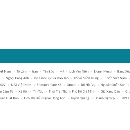
iệt Nam
Tô Lâm
Iran
Tin Bão
Mỹ
Lịch Vạn Niên
Lionel Messi
Bảng Xế
á
Ngoại Hạng Anh
Bộ Giáo Dục Và Đào Tạo
Xổ Số Miền Trung
Tuyển Việt Nam
2027
U23 Việt Nam
Slimaura Care X3
Oman
Bộ Nội Vụ
Nguyễn Xuân Son
ần Cẩm Tú
Xã Hội
Tin Tức
Thời Tiết Thành Phố Hồ Chí Minh
Giá Xăng Dầu
Gi
Luật Xuất Bản
Lịch Thi Đấu Ngoại Hạng Anh
Tuyên Quang
Doanh Nghiệp
THPT C