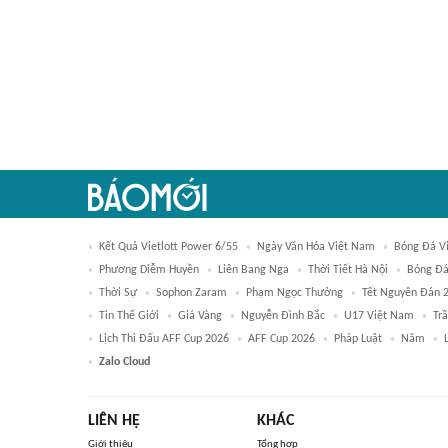
Kết Quả Vietlott Power 6/55
Ngày Văn Hóa Việt Nam
Bóng Đá V
Phương Diễm Huyền
Liên Bang Nga
Thời Tiết Hà Nội
Bóng Đ
Thời Sự
Sophon Zaram
Phạm Ngọc Thưởng
Tết Nguyên Đán 
Tin Thế Giới
Giá Vàng
Nguyễn Đình Bắc
U17 Việt Nam
Tr
Lịch Thi Đấu AFF Cup 2026
AFF Cup 2026
Pháp Luật
Năm
Zalo Cloud
LIÊN HỆ
KHÁC
Giới thiệu
Tổng hợp