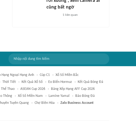
rơi xuống', xem camera ai
cũng bất ngờ
1
liên quan
p Hạng Ngoại Hạng Anh
Cúp C1
Xổ Số Miền Bắc
Thời Tiết
Kết Quả Xổ Số
Eo Biển Hormuz
Kết Quả Bóng Đá
Thể Thao
ASEAN Cup 2026
Bảng Xếp Hạng AFF Cup 2026
ao Thông
Xổ Số Miền Nam
Lamine Yamal
Báo Bóng Đá
huyên Tuyên Quang
Chợ Biên Hòa
Zalo Business Account