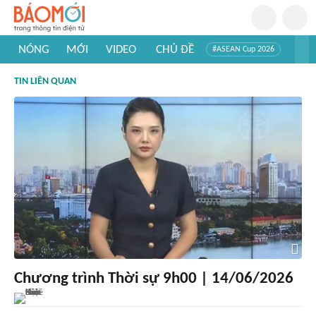
NÓNG
MỚI
VIDEO
CHỦ ĐỀ
#ASEAN Cup 2026
#Trí tuệ nhân tạo
#Mỹ - Iran
#Khám phá Việt Nam
TIN LIÊN QUAN
#Khám phá thế giới
Chương trình Thời sự 9h00 | 14/06/2026