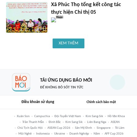
Xã Phúc Thọ tổng kết công tác
thực hiện Chỉ thị 05
XEM THÊM
TẢI ỨNG DỤNG BÁO MỚI
ĐỂ KHÔNG BỎ SÓT TIN TỨC
Điều khoản sử dụng
Chính sách bảo mật
Xuân Son
Campuchia
Đội Tuyển Việt Nam
Kim Sang-Sik
Hồ Văn Khoa
Trần Thanh Mẫn
Đình Bắc
Kim Sang Sik
Liên Bang Nga
ASEAN
Chủ Tịch Quốc Hội
ASEAN Cup 2026
Sân Mỹ Đình
Singapore
Tô Lâm
Mũi Nghê
Indonesia
Ukraine
Doanh Nghiệp
Năm
AFF Cup 2026