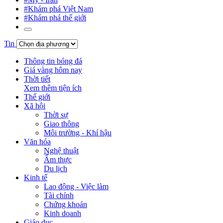
#Khám phá Việt Nam
#Khám phá thế giới
Tin
Thông tin bóng đá
Giá vàng hôm nay
Thời tiết
Xem thêm tiện ích
Thế giới
Xã hội
Thời sự
Giao thông
Môi trường - Khí hậu
Văn hóa
Nghệ thuật
Ẩm thực
Du lịch
Kinh tế
Lao động - Việc làm
Tài chính
Chứng khoán
Kinh doanh
Giáo dục