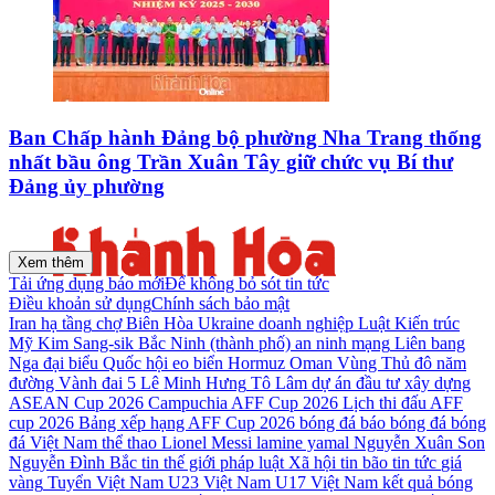
Ban Chấp hành Đảng bộ phường Nha Trang thống
nhất bầu ông Trần Xuân Tây giữ chức vụ Bí thư
Đảng ủy phường
Xem thêm
Tải ứng dụng báo mới
Để không bỏ sót tin tức
Điều khoản sử dụng
Chính sách bảo mật
Iran
hạ tầng
chợ Biên Hòa
Ukraine
doanh nghiệp
Luật Kiến trúc
Mỹ
Kim Sang-sik
Bắc Ninh (thành phố)
an ninh mạng
Liên bang
Nga
đại biểu Quốc hội
eo biển Hormuz
Oman
Vùng Thủ đô
năm
đường Vành đai 5
Lê Minh Hưng
Tô Lâm
dự án đầu tư xây dựng
ASEAN Cup 2026
Campuchia
AFF Cup 2026
Lịch thi đấu AFF
cup 2026
Bảng xếp hạng AFF Cup 2026
bóng đá
báo bóng đá
bóng
đá Việt Nam
thể thao
Lionel Messi
lamine yamal
Nguyễn Xuân Son
Nguyễn Đình Bắc
tin thế giới
pháp luật
Xã hội
tin bão
tin tức
giá
vàng
Tuyển Việt Nam
U23 Việt Nam
U17 Việt Nam
kết quả bóng