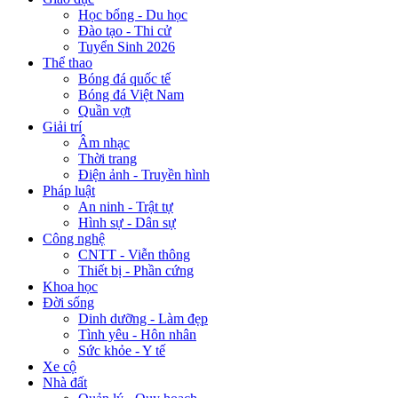
Học bổng - Du học
Đào tạo - Thi cử
Tuyển Sinh 2026
Thể thao
Bóng đá quốc tế
Bóng đá Việt Nam
Quần vợt
Giải trí
Âm nhạc
Thời trang
Điện ảnh - Truyền hình
Pháp luật
An ninh - Trật tự
Hình sự - Dân sự
Công nghệ
CNTT - Viễn thông
Thiết bị - Phần cứng
Khoa học
Đời sống
Dinh dưỡng - Làm đẹp
Tình yêu - Hôn nhân
Sức khỏe - Y tế
Xe cộ
Nhà đất