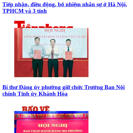
Tiếp nhận, điều động, bổ nhiệm nhân sự ở Hà Nội,
TPHCM và 3 tỉnh
Bí thư Đảng ủy phường giữ chức Trưởng Ban Nội
chính Tỉnh ủy Khánh Hòa