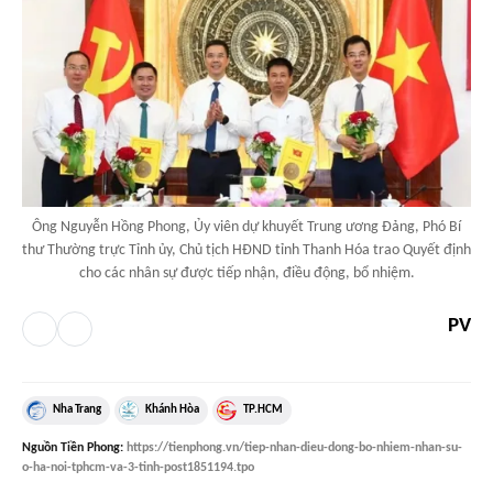
Ông Nguyễn Hồng Phong, Ủy viên dự khuyết Trung ương Đảng, Phó Bí
thư Thường trực Tỉnh ủy, Chủ tịch HĐND tỉnh Thanh Hóa trao Quyết định
cho các nhân sự được tiếp nhận, điều động, bổ nhiệm.
PV
Nha Trang
Khánh Hòa
TP.HCM
Nguồn
Tiền Phong
:
https://tienphong.vn/tiep-nhan-dieu-dong-bo-nhiem-nhan-su-
o-ha-noi-tphcm-va-3-tinh-post1851194.tpo