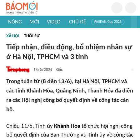
NÓNG
MỚI
VIDEO
CHỦ ĐỀ
#ASEAN Cup 2026
#Trí tuệ nhân tạo
#Mỹ - Iran
#Khám phá Việt Nam
XÃ HỘI
THỜI SỰ
#Khám phá thế giới
Tiếp nhận, điều động, bổ nhiệm nhân sự
ở Hà Nội, TPHCM và 3 tỉnh
14/6/2026
Gốc
Trong tuần từ (8 đến 13/6), tại Hà Nội, TPHCM và
các tỉnh Khánh Hòa, Quảng Ninh, Thanh Hóa đã diễn
ra các Hội nghị công bố quyết định về công tác cán
bộ.
Chiều 11/6, Tỉnh ủy
Khánh Hòa
tổ chức hội nghị công
bố quyết định của Ban Thường vụ Tỉnh ủy về công tác