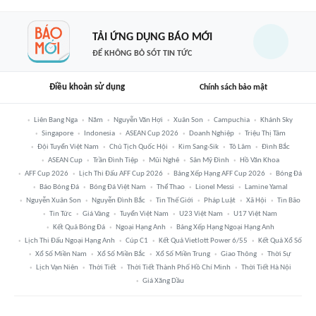
TẢI ỨNG DỤNG BÁO MỚI
ĐỂ KHÔNG BỎ SÓT TIN TỨC
Điều khoản sử dụng
Chính sách bảo mật
Liên Bang Nga
Năm
Nguyễn Văn Hợi
Xuân Son
Campuchia
Khánh Sky
Singapore
Indonesia
ASEAN Cup 2026
Doanh Nghiệp
Triệu Thị Tâm
Đội Tuyển Việt Nam
Chủ Tịch Quốc Hội
Kim Sang-Sik
Tô Lâm
Đình Bắc
ASEAN Cup
Trần Đình Tiệp
Mũi Nghê
Sân Mỹ Đình
Hồ Văn Khoa
AFF Cup 2026
Lịch Thi Đấu AFF Cup 2026
Bảng Xếp Hạng AFF Cup 2026
Bóng Đá
Báo Bóng Đá
Bóng Đá Việt Nam
Thể Thao
Lionel Messi
Lamine Yamal
Nguyễn Xuân Son
Nguyễn Đình Bắc
Tin Thế Giới
Pháp Luật
Xã Hội
Tin Bão
Tin Tức
Giá Vàng
Tuyển Việt Nam
U23 Việt Nam
U17 Việt Nam
Kết Quả Bóng Đá
Ngoại Hạng Anh
Bảng Xếp Hạng Ngoại Hạng Anh
Lịch Thi Đấu Ngoại Hạng Anh
Cúp C1
Kết Quả Vietlott Power 6/55
Kết Quả Xổ Số
Xổ Số Miền Nam
Xổ Số Miền Bắc
Xổ Số Miền Trung
Giao Thông
Thời Sự
Lịch Vạn Niên
Thời Tiết
Thời Tiết Thành Phố Hồ Chí Minh
Thời Tiết Hà Nội
Giá Xăng Dầu