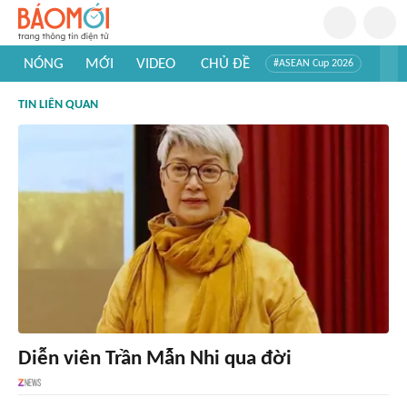
NÓNG
MỚI
VIDEO
CHỦ ĐỀ
#ASEAN Cup 2026
#Trí tuệ nhân tạo
#Mỹ - Iran
#Khám phá Việt Nam
TIN LIÊN QUAN
#Khám phá thế giới
Diễn viên Trần Mẫn Nhi qua đời