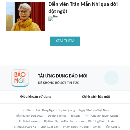
Diễn viên Trần Mẫn Nhi qua đời
đột ngột
XEM THÊM
TẢI ỨNG DỤNG BÁO MỚI
ĐỂ KHÔNG BỎ SÓT TIN TỨC
Điều khoản sử dụng
Chính sách bảo mật
Năm
Liên Bang Nga
Tuyên Quang
Ngày Văn Hóa Việt Nam
Tết Nguyên Đán 2027
Doanh Nghiệp
Tô Lâm
THPT Chuyên Tuyên Quang
Eo Biển Hormuz
Bộ Giáo Dục Và Đào Tạo
Iran
Phương Diễm Huyền
Slimaura Care X3
Luật Xuất Bản
Phạm Ngọc Thưởng
Oman
Trần Cẩm Tú