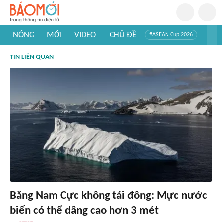
NÓNG
MỚI
VIDEO
CHỦ ĐỀ
#ASEAN Cup 2026
#Trí tuệ nhân tạo
#Mỹ - Iran
#Khám phá Việt Nam
TIN LIÊN QUAN
#Khám phá thế giới
Băng Nam Cực không tái đông: Mực nước
biển có thể dâng cao hơn 3 mét