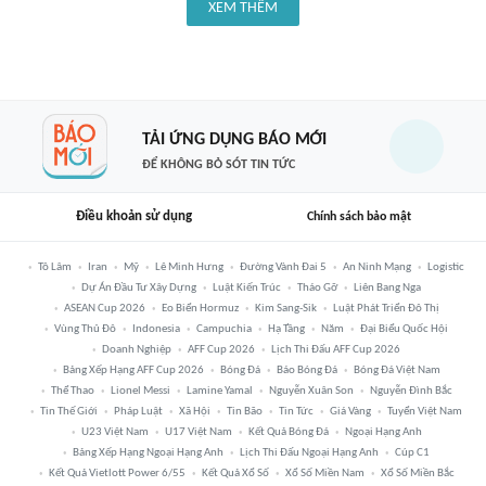
XEM THÊM
TẢI ỨNG DỤNG BÁO MỚI
ĐỂ KHÔNG BỎ SÓT TIN TỨC
Điều khoản sử dụng
Chính sách bảo mật
Tô Lâm
Iran
Mỹ
Lê Minh Hưng
Đường Vành Đai 5
An Ninh Mạng
Logistic
Dự Án Đầu Tư Xây Dựng
Luật Kiến Trúc
Tháo Gỡ
Liên Bang Nga
ASEAN Cup 2026
Eo Biển Hormuz
Kim Sang-Sik
Luật Phát Triển Đô Thị
Vùng Thủ Đô
Indonesia
Campuchia
Hạ Tầng
Năm
Đại Biểu Quốc Hội
Doanh Nghiệp
AFF Cup 2026
Lịch Thi Đấu AFF Cup 2026
Bảng Xếp Hạng AFF Cup 2026
Bóng Đá
Báo Bóng Đá
Bóng Đá Việt Nam
Thể Thao
Lionel Messi
Lamine Yamal
Nguyễn Xuân Son
Nguyễn Đình Bắc
Tin Thế Giới
Pháp Luật
Xã Hội
Tin Bão
Tin Tức
Giá Vàng
Tuyển Việt Nam
U23 Việt Nam
U17 Việt Nam
Kết Quả Bóng Đá
Ngoại Hạng Anh
Bảng Xếp Hạng Ngoại Hạng Anh
Lịch Thi Đấu Ngoại Hạng Anh
Cúp C1
Kết Quả Vietlott Power 6/55
Kết Quả Xổ Số
Xổ Số Miền Nam
Xổ Số Miền Bắc