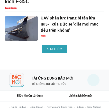
kích F-35C
UAV phản lực trang bị tên lửa
IRIS-T của Đức sẽ 'diệt mọi mục
tiêu trên không'
XEM THÊM
TẢI ỨNG DỤNG BÁO MỚI
ĐỂ KHÔNG BỎ SÓT TIN TỨC
Điều khoản sử dụng
Chính sách bảo mật
Quốc Hội Lào
Điểm Chuẩn
New Zealand Cindy Kiro
Tô Lâm
New Zealand