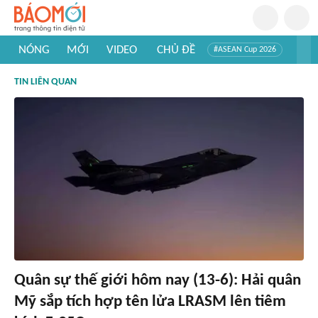
NÓNG
MỚI
VIDEO
CHỦ ĐỀ
#ASEAN Cup 2026
#Trí tuệ nhân tạo
#Mỹ - Iran
#Khám phá Việt Nam
TIN LIÊN QUAN
#Khám phá thế giới
Quân sự thế giới hôm nay (13-6): Hải quân
Mỹ sắp tích hợp tên lửa LRASM lên tiêm