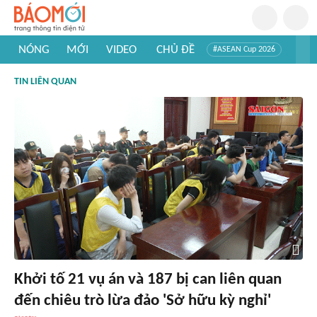
NÓNG
MỚI
VIDEO
CHỦ ĐỀ
#ASEAN Cup 2026
#Trí tuệ nhân tạo
#Mỹ - Iran
#Khám phá Việt Nam
TIN LIÊN QUAN
#Khám phá thế giới
Khởi tố 21 vụ án và 187 bị can liên quan
đến chiêu trò lừa đảo 'Sở hữu kỳ nghỉ'