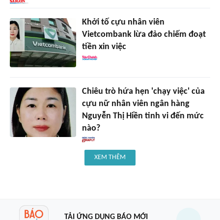
Khởi tố cựu nhân viên
Vietcombank lừa đảo chiếm đoạt
tiền xin việc
Chiêu trò hứa hẹn 'chạy việc' của
cựu nữ nhân viên ngân hàng
Nguyễn Thị Hiền tinh vi đến mức
nào?
XEM THÊM
TẢI ỨNG DỤNG BÁO MỚI