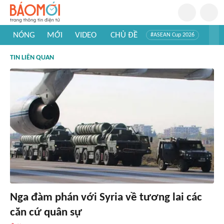
NÓNG
MỚI
VIDEO
CHỦ ĐỀ
#ASEAN Cup 2026
#Trí tuệ nhân tạo
#Mỹ - Iran
#Khám phá Việt Nam
TIN LIÊN QUAN
#Khám phá thế giới
Nga đàm phán với Syria về tương lai các
căn cứ quân sự