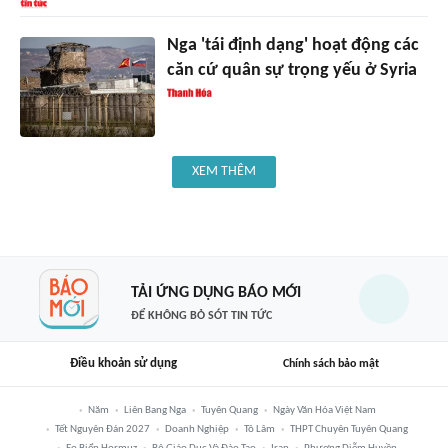
Nga 'tái định dạng' hoạt động các
căn cứ quân sự trọng yếu ở Syria
XEM THÊM
TẢI ỨNG DỤNG BÁO MỚI
ĐỂ KHÔNG BỎ SÓT TIN TỨC
Điều khoản sử dụng
Chính sách bảo mật
Năm
Liên Bang Nga
Tuyên Quang
Ngày Văn Hóa Việt Nam
Tết Nguyên Đán 2027
Doanh Nghiệp
Tô Lâm
THPT Chuyên Tuyên Quang