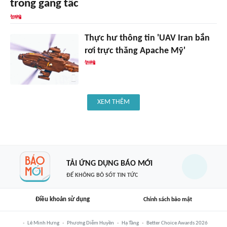
trong gang tấc
Thực hư thông tin 'UAV Iran bắn
rơi trực thăng Apache Mỹ'
XEM THÊM
TẢI ỨNG DỤNG BÁO MỚI
ĐỂ KHÔNG BỎ SÓT TIN TỨC
Điều khoản sử dụng
Chính sách bảo mật
Lê Minh Hưng
Phương Diễm Huyền
Hạ Tầng
Better Choice Awards 2026