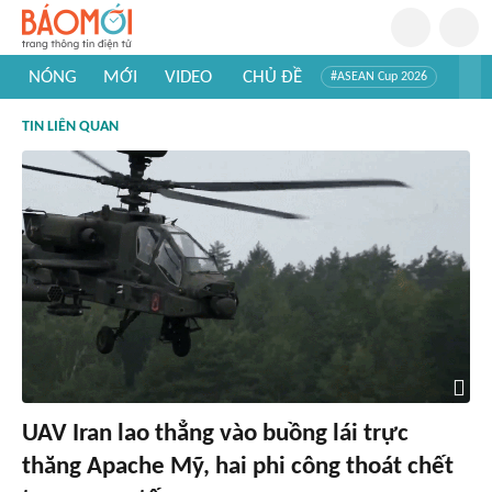
NÓNG
MỚI
VIDEO
CHỦ ĐỀ
#ASEAN Cup 2026
#Trí tuệ nhân tạo
#Mỹ - Iran
#Khám phá Việt Nam
TIN LIÊN QUAN
#Khám phá thế giới
UAV Iran lao thẳng vào buồng lái trực
thăng Apache Mỹ, hai phi công thoát chết