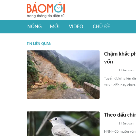
NÓNG
MỚI
VIDEO
CHỦ ĐỀ
TIN LIÊN QUAN
Chậm khắc ph
vốn
1
liên quan
Tuyến đường lên đỉ
2025 đến nay chưa 
Theo dấu ch
1
liên quan
HNN - Có muôn vàn l