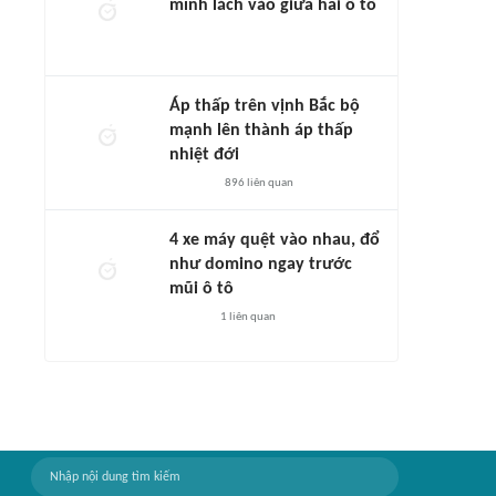
mình lách vào giữa hai ô tô
Áp thấp trên vịnh Bắc bộ
mạnh lên thành áp thấp
nhiệt đới
896
liên quan
4 xe máy quệt vào nhau, đổ
như domino ngay trước
mũi ô tô
1
liên quan