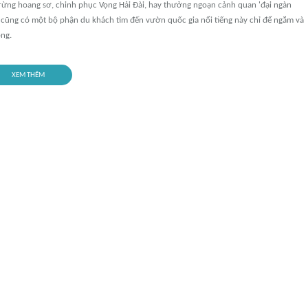
ừng hoang sơ, chinh phục Vọng Hải Đài, hay thưởng ngoạn cảnh quan 'đại ngàn
 cũng có một bộ phận du khách tìm đến vườn quốc gia nổi tiếng này chỉ để ngắm và
ng.
XEM THÊM