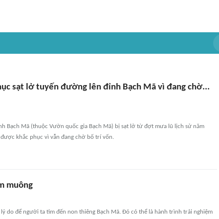
ục sạt lở tuyến đường lên đỉnh Bạch Mã vì đang chờ...
nh Bạch Mã (thuộc Vườn quốc gia Bạch Mã) bị sạt lở từ đợt mưa lũ lịch sử năm
được khắc phục vì vẫn đang chờ bố trí vốn.
im muông
ý do để người ta tìm đến non thiêng Bạch Mã. Đó có thể là hành trình trải nghiệm