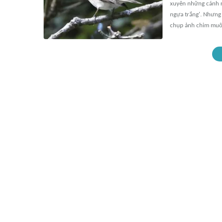
xuyên những cánh r
ngựa trắng'. Nhưng
chụp ảnh chim muô