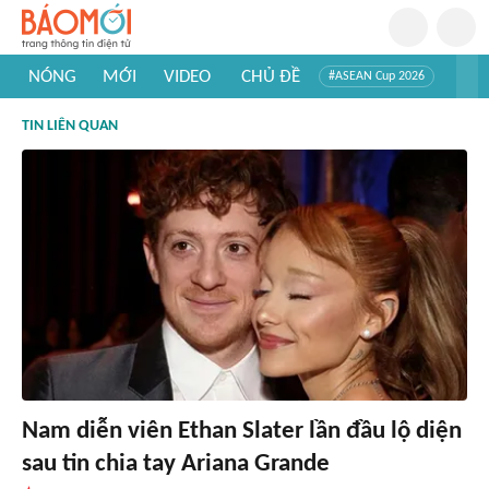
NÓNG
MỚI
VIDEO
CHỦ ĐỀ
#ASEAN Cup 2026
#Trí tuệ nhân tạo
#Mỹ - Iran
#Khám phá Việt Nam
TIN LIÊN QUAN
#Khám phá thế giới
Nam diễn viên Ethan Slater lần đầu lộ diện
sau tin chia tay Ariana Grande