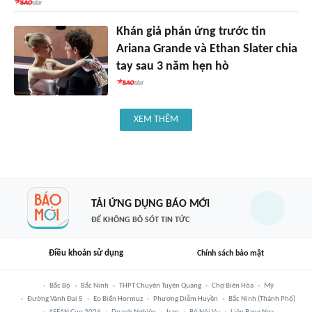
Khán giả phản ứng trước tin
Ariana Grande và Ethan Slater chia
tay sau 3 năm hẹn hò
XEM THÊM
TẢI ỨNG DỤNG BÁO MỚI
ĐỂ KHÔNG BỎ SÓT TIN TỨC
Điều khoản sử dụng
Chính sách bảo mật
Bắc Bộ
Bắc Ninh
THPT Chuyên Tuyên Quang
Chợ Biên Hòa
Mỹ
Đường Vành Đai 5
Eo Biển Hormuz
Phương Diễm Huyền
Bắc Ninh (thành Phố)