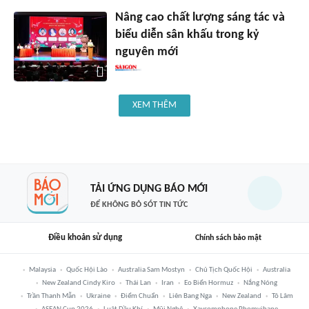
Nâng cao chất lượng sáng tác và
biểu diễn sân khấu trong kỷ
nguyên mới
XEM THÊM
TẢI ỨNG DỤNG BÁO MỚI
ĐỂ KHÔNG BỎ SÓT TIN TỨC
Điều khoản sử dụng
Chính sách bảo mật
Malaysia
Quốc Hội Lào
Australia Sam Mostyn
Chủ Tịch Quốc Hội
Australia
New Zealand Cindy Kiro
Thái Lan
Iran
Eo Biển Hormuz
Nắng Nóng
Trần Thanh Mẫn
Ukraine
Điểm Chuẩn
Liên Bang Nga
New Zealand
Tô Lâm