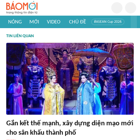
NÓNG
MỚI
VIDEO
CHỦ ĐỀ
#ASEAN Cup 2026
#Trí tuệ nhân tạo
#Mỹ - Iran
#Khám phá Việt Nam
TIN LIÊN QUAN
#Khám phá thế giới
Gắn kết thế mạnh, xây dựng diện mạo mới
cho sân khấu thành phố