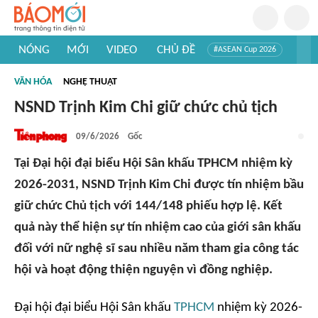
NÓNG
MỚI
VIDEO
CHỦ ĐỀ
#ASEAN Cup 2026
#Trí tuệ nhân tạo
#Mỹ - Iran
#Khám phá Việt Nam
VĂN HÓA
NGHỆ THUẬT
#Khám phá thế giới
NSND Trịnh Kim Chi giữ chức chủ tịch
09/6/2026
Gốc
Tại Đại hội đại biểu Hội Sân khấu TPHCM nhiệm kỳ
2026-2031, NSND Trịnh Kim Chi được tín nhiệm bầu
giữ chức Chủ tịch với 144/148 phiếu hợp lệ. Kết
quả này thể hiện sự tín nhiệm cao của giới sân khấu
đối với nữ nghệ sĩ sau nhiều năm tham gia công tác
hội và hoạt động thiện nguyện vì đồng nghiệp.
Đại hội đại biểu Hội Sân khấu
TPHCM
nhiệm kỳ 2026-