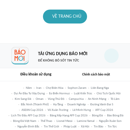
VỀ TRANG CHỦ
TẢI ỨNG DỤNG BÁO MỚI
ĐỂ KHÔNG BỎ SÓT TIN TỨC
Điều khoản sử dụng
Chính sách bảo mật
Năm
Iran
Chợ Biên Hòa
Sophon Zaram
Liên Bang Nga
Dự Án Đầu Tư Xây Dựng
Eo Biển Hormuz
Luật Kiến Trúc
Chủ Tịch Quốc Hội
Kim Sang-Sik
Oman
Vùng Thủ Đô
Campuchia
An Ninh Mạng
Tô Lâm
Bắc Ninh (thành Phố)
Hạ Tầng
Doanh Nghiệp
Đường Vành Đai 5
ASEAN Cup 2026
Võ Xuân Trường
Lê Minh Hưng
AFF Cup 2026
Lịch Thi Đấu AFF Cup 2026
Bảng Xếp Hạng AFF Cup 2026
Bóng Đá
Báo Bóng Đá
Bóng Đá Việt Nam
Thể Thao
Lionel Messi
Lamine Yamal
Nguyễn Xuân Son
Nguyễn Đình Bắc
Tin Thế Giới
Pháp Luật
Xã Hội
Tin Bão
Tin Tức