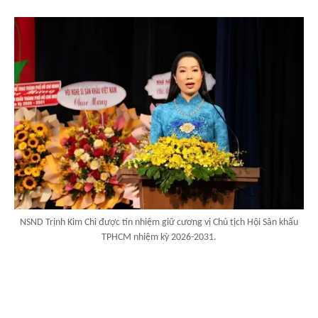
NSND Trịnh Kim Chi được tín nhiệm giữ cương vị Chủ tịch Hội Sân khấu
TPHCM nhiệm kỳ 2026-2031.