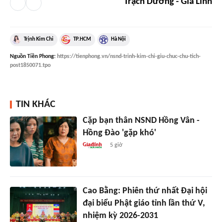
Trạch Dương - Gia Linh
Trịnh Kim Chi
TP.HCM
Hà Nội
Nguồn
Tiền Phong
:
https://tienphong.vn/nsnd-trinh-kim-chi-giu-chuc-chu-tich-
post1850071.tpo
TIN KHÁC
Cặp bạn thân NSND Hồng Vân -
Hồng Đào 'gặp khó'
5 giờ
Cao Bằng: Phiên thứ nhất Đại hội
đại biểu Phật giáo tỉnh lần thứ V,
nhiệm kỳ 2026-2031