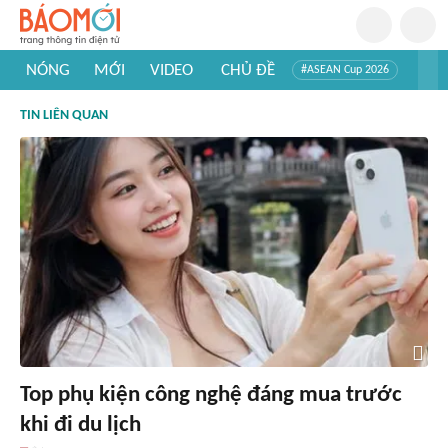
NÓNG
MỚI
VIDEO
CHỦ ĐỀ
#ASEAN Cup 2026
#Trí tuệ nhân tạo
#Mỹ - Iran
#Khám phá Việt Nam
TIN LIÊN QUAN
#Khám phá thế giới
Top phụ kiện công nghệ đáng mua trước
khi đi du lịch