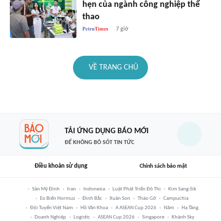
hẹn của ngành công nghiệp thể
thao
7 giờ
VỀ TRANG CHỦ
TẢI ỨNG DỤNG BÁO MỚI
ĐỂ KHÔNG BỎ SÓT TIN TỨC
Điều khoản sử dụng
Chính sách bảo mật
Sân Mỹ Đình
Iran
Indonesia
Luật Phát Triển Đô Thị
Kim Sang-Sik
Eo Biển Hormuz
Đình Bắc
Xuân Son
Tháo Gỡ
Campuchia
Đội Tuyển Việt Nam
Hồ Văn Khoa
A ASEAN Cup 2026
Năm
Hạ Tầng
Doanh Nghiệp
Logistic
ASEAN Cup 2026
Singapore
Khánh Sky