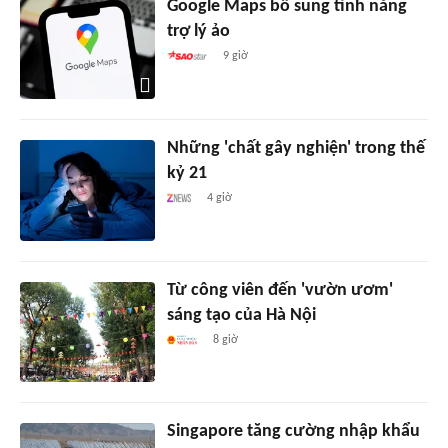
Google Maps bổ sung tính năng
trợ lý ảo
9 giờ
Những 'chất gây nghiện' trong thế
kỷ 21
4 giờ
Từ công viên đến 'vườn ươm'
sáng tạo của Hà Nội
8 giờ
Singapore tăng cường nhập khẩu