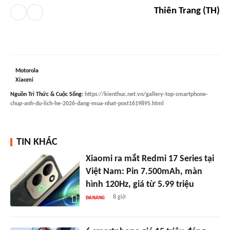
Thiên Trang (TH)
Motorola
Xiaomi
Nguồn
Tri Thức & Cuộc Sống
:
https://kienthuc.net.vn/gallery-top-smartphone-
chup-anh-du-lich-he-2026-dang-mua-nhat-post1619895.html
TIN KHÁC
Xiaomi ra mắt Redmi 17 Series tại
Việt Nam: Pin 7.500mAh, màn
hình 120Hz, giá từ 5.99 triệu
8 giờ