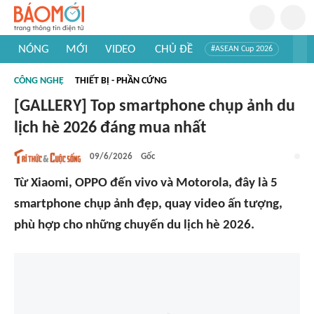
NÓNG
MỚI
VIDEO
CHỦ ĐỀ
#ASEAN Cup 2026
#Trí tuệ nhân tạo
#Mỹ - Iran
#Khám phá Việt Nam
CÔNG NGHỆ
THIẾT BỊ - PHẦN CỨNG
#Khám phá thế giới
[GALLERY] Top smartphone chụp ảnh du
lịch hè 2026 đáng mua nhất
09/6/2026
Gốc
Từ Xiaomi, OPPO đến vivo và Motorola, đây là 5
smartphone chụp ảnh đẹp, quay video ấn tượng,
phù hợp cho những chuyến du lịch hè 2026.