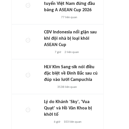
tuyển Việt Nam đứng đầu
bảng A ASEAN Cup 2026
77
liên quan
CĐV Indonesia nổi giận sau
khi đội nhà bị loại khỏi
ASEAN Cup
7 giờ
2
liên quan
HLV Kim Sang-sik nói điều
đặc biệt về Đình Bắc sau cú
đúp vào lưới Campuchia
3538
liên quan
Lý do Khánh 'Sky', 'Vua
Quạt' và Hồ Văn Khoa bị
khởi tố
6 giờ
103
liên quan