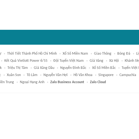
ự
Thời Tiết Thành Phố Hồ Chí Minh
Xổ Số Miền Nam
Giao Thông
Bóng Đá
L
Kết Quả Vietlott Power 6/55
Đội Tuyển Việt Nam
Giá Vàng
Xã Hội
Khánh Sk
k
Triệu Thị Tâm
Giá Xăng Dầu
Nguyễn Đình Bắc
Xổ Số Miền Bắc
Tuyển Việt
c
Xuân Son
Tô Lâm
Nguyễn Văn Hợi
Hồ Văn Khoa
Singapore
Campuchia
iền Trung
Ngoại Hạng Anh
Zalo Business Account
Zalo Cloud