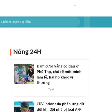
Nóng 24H
Đám cưới vắng cô dâu ở
Phú Thọ, chú rể một mình
làm lễ, hai họ khóc vì
thương
9 giờ
CĐV Indonesia phản ứng dữ
dội khi đội nhà bị loại AFF