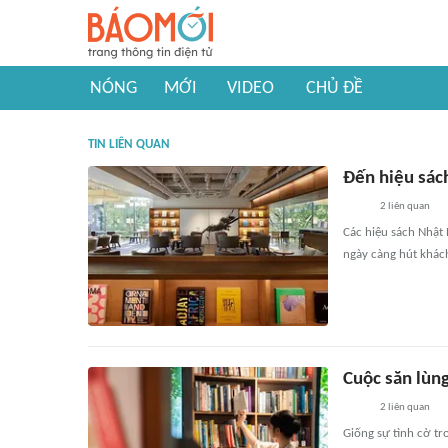
NÓNG
MỚI
VIDEO
CHỦ ĐỀ
TIN LIÊN QUAN
Đến hiệu sác
2
liên quan
Các hiệu sách Nhật 
ngày càng hút khách
Cuộc săn lùn
2
liên quan
Giống sự tình cờ tr