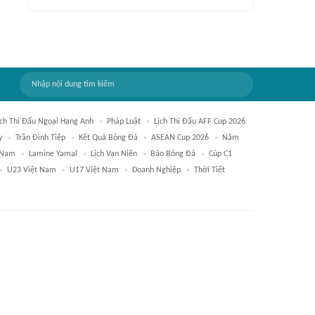
ịch Thi Đấu Ngoại Hạng Anh
Pháp Luật
Lịch Thi Đấu AFF Cup 2026
y
Trần Đình Tiệp
Kết Quả Bóng Đá
ASEAN Cup 2026
Năm
 Nam
Lamine Yamal
Lịch Vạn Niên
Báo Bóng Đá
Cúp C1
U23 Việt Nam
U17 Việt Nam
Doanh Nghiệp
Thời Tiết