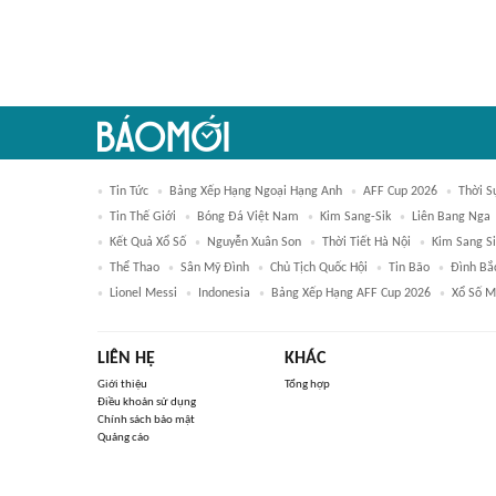
Tin Tức
Bảng Xếp Hạng Ngoại Hạng Anh
AFF Cup 2026
Thời S
Tin Thế Giới
Bóng Đá Việt Nam
Kim Sang-Sik
Liên Bang Nga
Kết Quả Xổ Số
Nguyễn Xuân Son
Thời Tiết Hà Nội
Kim Sang Si
Thể Thao
Sân Mỹ Đình
Chủ Tịch Quốc Hội
Tin Bão
Đình Bắ
Lionel Messi
Indonesia
Bảng Xếp Hạng AFF Cup 2026
Xổ Số M
LIÊN HỆ
KHÁC
Giới thiệu
Tổng hợp
Điều khoản sử dụng
Chính sách bảo mật
Quảng cáo