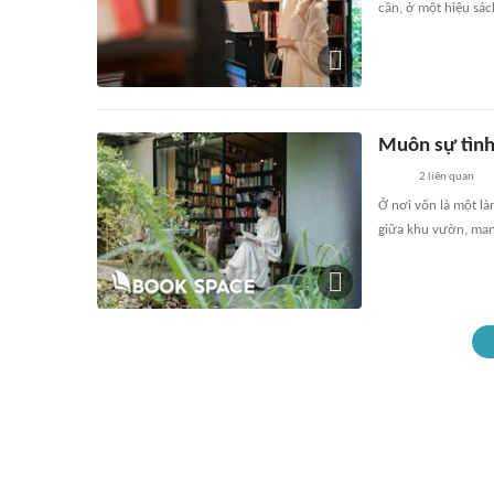
cần, ở một hiệu sác
Muôn sự tình 
2
liên quan
Ở nơi vốn là một là
giữa khu vườn, man