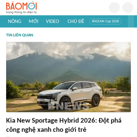
NÓNG
MỚI
VIDEO
CHỦ ĐỀ
#ASEAN Cup 2026
#Trí tuệ nhân tạo
#Mỹ - Iran
#Khám phá Việt Nam
TIN LIÊN QUAN
#Khám phá thế giới
Kia New Sportage Hybrid 2026: Đột phá
công nghệ xanh cho giới trẻ