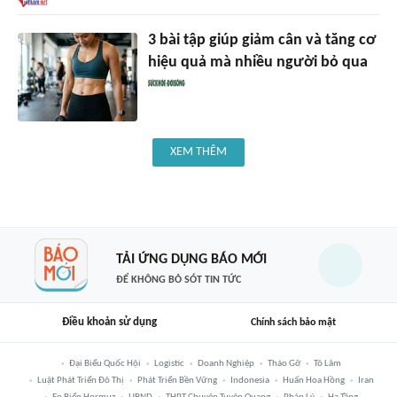
3 bài tập giúp giảm cân và tăng cơ
hiệu quả mà nhiều người bỏ qua
XEM THÊM
TẢI ỨNG DỤNG BÁO MỚI
ĐỂ KHÔNG BỎ SÓT TIN TỨC
Điều khoản sử dụng
Chính sách bảo mật
Đại Biểu Quốc Hội
Logistic
Doanh Nghiệp
Tháo Gỡ
Tô Lâm
Luật Phát Triển Đô Thị
Phát Triển Bền Vững
Indonesia
Huấn Hoa Hồng
Iran