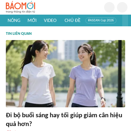
NÓNG
MỚI
VIDEO
CHỦ ĐỀ
#ASEAN Cup 2026
#Trí tuệ nhân tạo
#Mỹ - Iran
#Khám phá Việt Nam
TIN LIÊN QUAN
#Khám phá thế giới
Đi bộ buổi sáng hay tối giúp giảm cân hiệu
quả hơn?