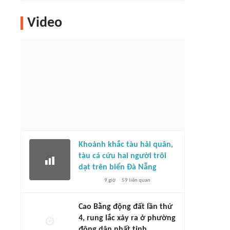
Video
Khoảnh khắc tàu hải quân,
tàu cá cứu hai người trôi
dạt trên biển Đà Nẵng
9 giờ
59
liên quan
Cao Bằng động đất lần thứ
4, rung lắc xảy ra ở phường
đông dân nhất tỉnh