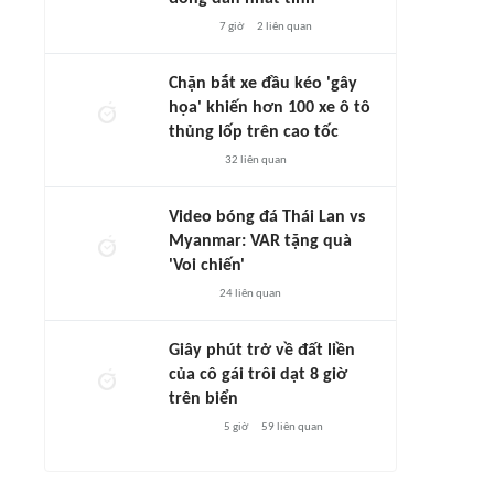
7 giờ
2
liên quan
Chặn bắt xe đầu kéo 'gây
họa' khiến hơn 100 xe ô tô
thủng lốp trên cao tốc
32
liên quan
Video bóng đá Thái Lan vs
Myanmar: VAR tặng quà
'Voi chiến'
24
liên quan
Giây phút trở về đất liền
của cô gái trôi dạt 8 giờ
trên biển
5 giờ
59
liên quan