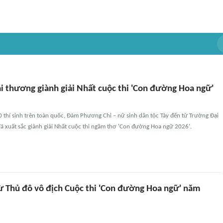
i thương giành giải Nhất cuộc thi 'Con đường Hoa ngữ'
 thí sinh trên toàn quốc, Đàm Phương Chi – nữ sinh dân tộc Tày đến từ Trường Đại
ã xuất sắc giành giải Nhất cuộc thi ngâm thơ 'Con đường Hoa ngữ 2026'.
từ Thủ đô vô địch Cuộc thi 'Con đường Hoa ngữ' năm