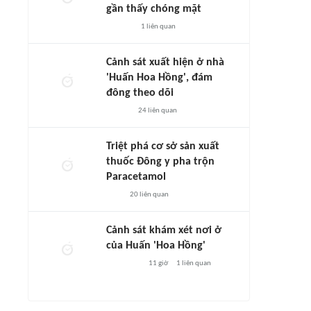
gần thấy chóng mặt
1
liên quan
Cảnh sát xuất hiện ở nhà
'Huấn Hoa Hồng', đám
đông theo dõi
24
liên quan
Triệt phá cơ sở sản xuất
thuốc Đông y pha trộn
Paracetamol
20
liên quan
Cảnh sát khám xét nơi ở
của Huấn 'Hoa Hồng'
11 giờ
1
liên quan