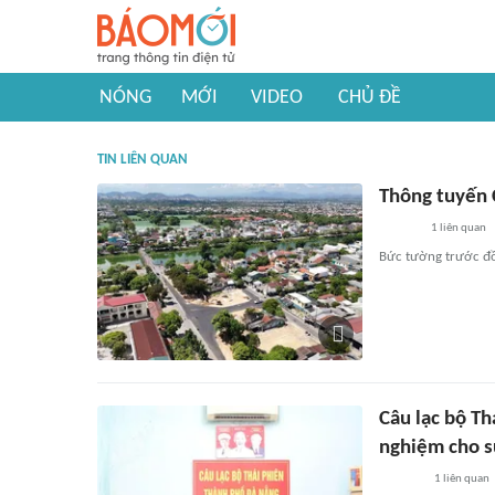
NÓNG
MỚI
VIDEO
CHỦ ĐỀ
TIN LIÊN QUAN
Thông tuyến 
1
liên quan
Bức tường trước đồ
Câu lạc bộ Th
nghiệm cho s
1
liên quan