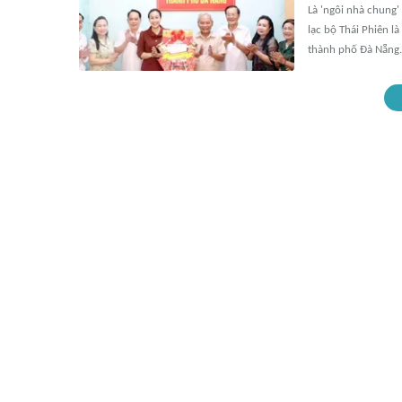
Là 'ngôi nhà chung'
lạc bộ Thái Phiên l
thành phố Đà Nẵng.