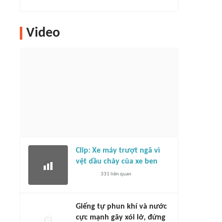
Video
Clip: Xe máy trượt ngã vì
vệt dầu chảy của xe ben
331
liên quan
Giếng tự phun khí và nước
cực mạnh gây xói lở, đứng