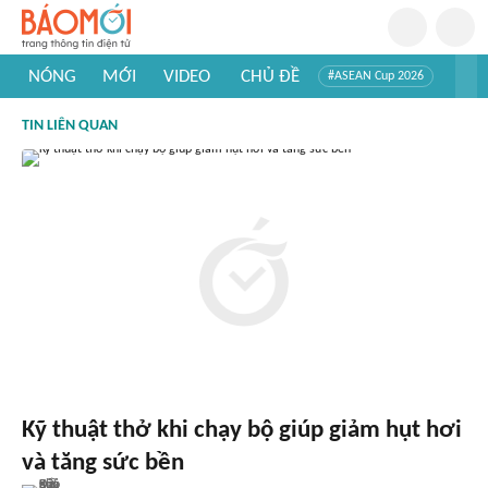
NÓNG
MỚI
VIDEO
CHỦ ĐỀ
#ASEAN Cup 2026
#Tuyển sinh đại học 2026
#Trí tuệ nhân tạo
#Mỹ - Iran
TIN LIÊN QUAN
#Khám phá Việt Nam
#Khám phá thế giới
Kỹ thuật thở khi chạy bộ giúp giảm hụt hơi
và tăng sức bền