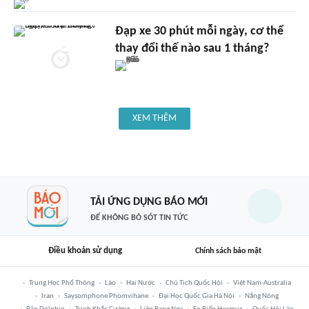
Đạp xe 30 phút mỗi ngày, cơ thể
thay đổi thế nào sau 1 tháng?
XEM THÊM
TẢI ỨNG DỤNG BÁO MỚI
ĐỂ KHÔNG BỎ SÓT TIN TỨC
Điều khoản sử dụng
Chính sách bảo mật
Trung Học Phổ Thông
Lào
Hai Nước
Chủ Tịch Quốc Hội
Việt Nam-Australia
Iran
Saysomphone Phomvihane
Đại Học Quốc Gia Hà Nội
Nắng Nóng