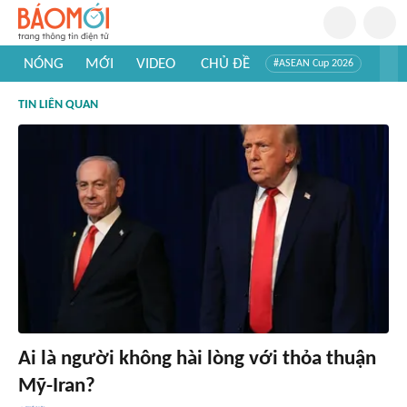
NÓNG
MỚI
VIDEO
CHỦ ĐỀ
#ASEAN Cup 2026
#Trí tuệ nhân tạo
#Mỹ - Iran
#Khám phá Việt Nam
TIN LIÊN QUAN
#Khám phá thế giới
Ai là người không hài lòng với thỏa thuận
Mỹ-Iran?