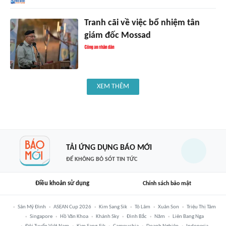
Tranh cãi về việc bổ nhiệm tân
giám đốc Mossad
XEM THÊM
TẢI ỨNG DỤNG BÁO MỚI
ĐỂ KHÔNG BỎ SÓT TIN TỨC
Điều khoản sử dụng
Chính sách bảo mật
Sân Mỹ Đình
ASEAN Cup 2026
Kim Sang Sik
Tô Lâm
Xuân Son
Triệu Thị Tâm
Singapore
Hồ Văn Khoa
Khánh Sky
Đình Bắc
Năm
Liên Bang Nga