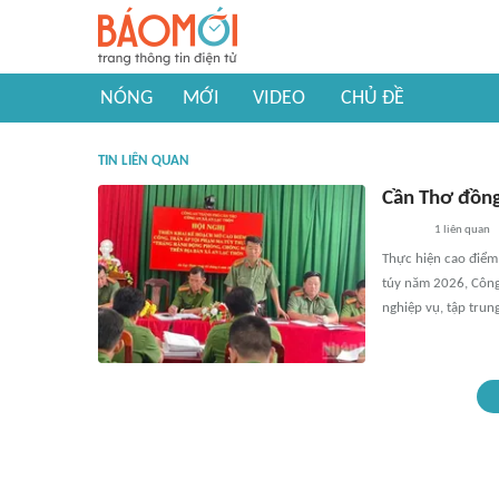
NÓNG
MỚI
VIDEO
CHỦ ĐỀ
TIN LIÊN QUAN
Cần Thơ đồng
1
liên quan
Thực hiện cao điểm
túy năm 2026, Công 
nghiệp vụ, tập trun