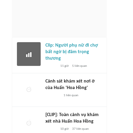
Clip: Người phụ nữ đi chợ
bất ngờ bị đâm trọng
thương
11 giờ
5
liên quan
Cảnh sát khám xét nơi ở
của Huấn 'Hoa Hồng'
1
liên quan
[CLIP]: Toàn cảnh vụ khám
xét nhà Huấn Hoa Hồng
10 giờ
37
liên quan