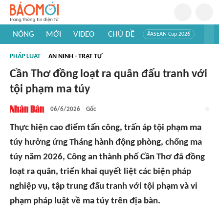
NÓNG
MỚI
VIDEO
CHỦ ĐỀ
#ASEAN Cup 2026
#Trí tuệ nhân tạo
#Mỹ - Iran
#Khám phá Việt Nam
PHÁP LUẬT
AN NINH - TRẬT TỰ
#Khám phá thế giới
Cần Thơ đồng loạt ra quân đấu tranh với
tội phạm ma túy
06/6/2026
Gốc
Thực hiện cao điểm tấn công, trấn áp tội phạm ma
túy hưởng ứng Tháng hành động phòng, chống ma
túy năm 2026, Công an thành phố Cần Thơ đã đồng
loạt ra quân, triển khai quyết liệt các biện pháp
nghiệp vụ, tập trung đấu tranh với tội phạm và vi
phạm pháp luật về ma túy trên địa bàn.