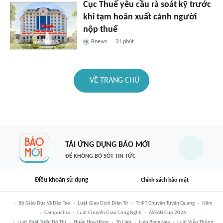
Cục Thuế yêu cầu rà soát kỹ trước
khi tạm hoãn xuất cảnh người
nộp thuế
Bnews
31 phút
VỀ TRANG CHỦ
TẢI ỨNG DỤNG BÁO MỚI
ĐỂ KHÔNG BỎ SÓT TIN TỨC
Điều khoản sử dụng
Chính sách bảo mật
Bộ Giáo Dục Và Đào Tạo
Luật Giao Dịch Điện Tử
THPT Chuyên Tuyên Quang
Năm
Campuchia
Luật Chuyển Giao Công Nghệ
ASEAN Cup 2026
Luật Phát Triển Đô Thị
Huấn Hoa Hồng
Tô Lâm
Liên Bang Nga
Luật Viễn Thông