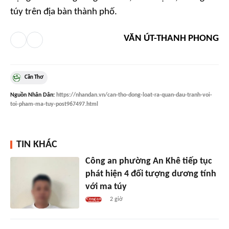
túy trên địa bàn thành phố.
VĂN ÚT-THANH PHONG
Cần Thơ
Nguồn
Nhân Dân
:
https://nhandan.vn/can-tho-dong-loat-ra-quan-dau-tranh-voi-
toi-pham-ma-tuy-post967497.html
TIN KHÁC
Công an phường An Khê tiếp tục
phát hiện 4 đối tượng dương tính
với ma túy
2 giờ