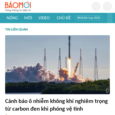
NÓNG
MỚI
VIDEO
CHỦ ĐỀ
#ASEAN Cup 2026
#Trí tuệ nhân tạo
#Mỹ - Iran
#Khám phá Việt Nam
TIN LIÊN QUAN
#Khám phá thế giới
Cảnh báo ô nhiễm không khí nghiêm trọng
từ carbon đen khi phóng vệ tinh