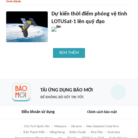
Dự kiến thời điểm phóng vệ tinh
LOTUSat-1 lên quỹ đạo
XEM THÊM
TẢI ỨNG DỤNG BÁO MỚI
ĐỂ KHÔNG BỎ SÓT TIN TỨC
Điều khoản sử dụng
Chính sách bảo mật
Chủ Tịch Quốc Hội
Malaysia
Ukraine
New Zealand Cindy Kiro
Trần Thanh Mẫn
Nắng Nóng
Điểm Chuẩn
Rửa Tiền
Australia