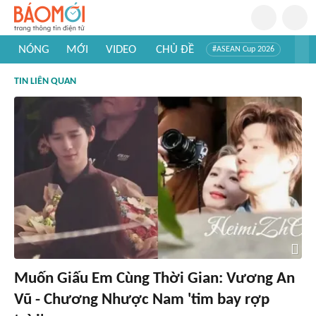
NÓNG
MỚI
VIDEO
CHỦ ĐỀ
#ASEAN Cup 2026
#Trí tuệ nhân tạo
#Mỹ - Iran
#Khám phá Việt Nam
TIN LIÊN QUAN
#Khám phá thế giới
Muốn Giấu Em Cùng Thời Gian: Vương An
Vũ - Chương Nhược Nam 'tim bay rợp