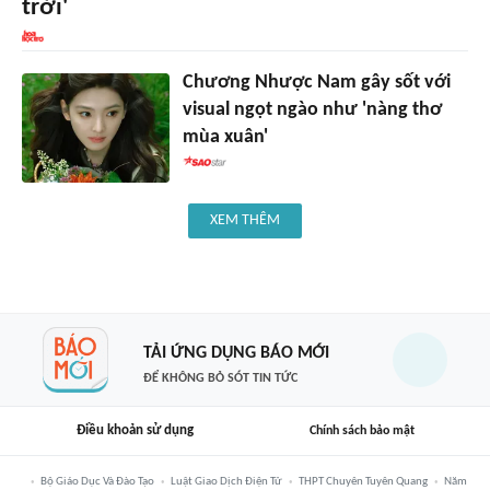
trời'
Chương Nhược Nam gây sốt với
visual ngọt ngào như 'nàng thơ
mùa xuân'
XEM THÊM
TẢI ỨNG DỤNG BÁO MỚI
ĐỂ KHÔNG BỎ SÓT TIN TỨC
Điều khoản sử dụng
Chính sách bảo mật
Bộ Giáo Dục Và Đào Tạo
Luật Giao Dịch Điện Tử
THPT Chuyên Tuyên Quang
Năm