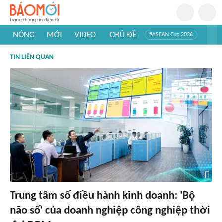
NÓNG
MỚI
VIDEO
CHỦ ĐỀ
#ASEAN Cup 2026
#Trí tuệ nhân tạo
#Mỹ - Iran
#Khám phá Việt Nam
TIN LIÊN QUAN
#Khám phá thế giới
Trung tâm số điều hành kinh doanh: 'Bộ
não số' của doanh nghiệp công nghiệp thời