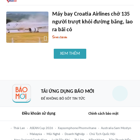
Máy bay Croatia Airlines chở 135
người trượt khỏi đường băng, lao
ra bãi cỏ
XEM THÊM
TẢI ỨNG DỤNG BÁO MỚI
ĐỂ KHÔNG BỎ SÓT TIN TỨC
Điều khoản sử dụng
Chính sách bảo mật
Thái Lan
ASEAN Cup 2026
Xaysomphone Phomvihane
Australia Sam Mostyn
Malaysia
Mũi Nghê
Doanh Nghiệp
Chủ Tịch Quốc Hội