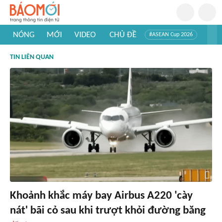
NÓNG
MỚI
VIDEO
CHỦ ĐỀ
#ASEAN Cup 2026
#Trí tuệ nhân tạo
#Mỹ - Iran
#Khám phá Việt Nam
TIN LIÊN QUAN
#Khám phá thế giới
Khoảnh khắc máy bay Airbus A220 'cày
nát' bãi cỏ sau khi trượt khỏi đường băng