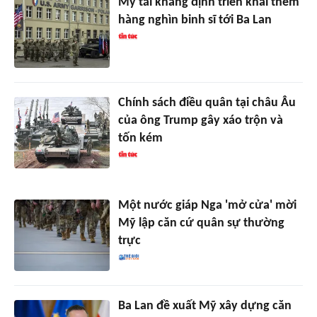
Mỹ tái khẳng định triển khai thêm
hàng nghìn binh sĩ tới Ba Lan
Chính sách điều quân tại châu Âu
của ông Trump gây xáo trộn và
tốn kém
Một nước giáp Nga 'mở cửa' mời
Mỹ lập căn cứ quân sự thường
trực
Ba Lan đề xuất Mỹ xây dựng căn