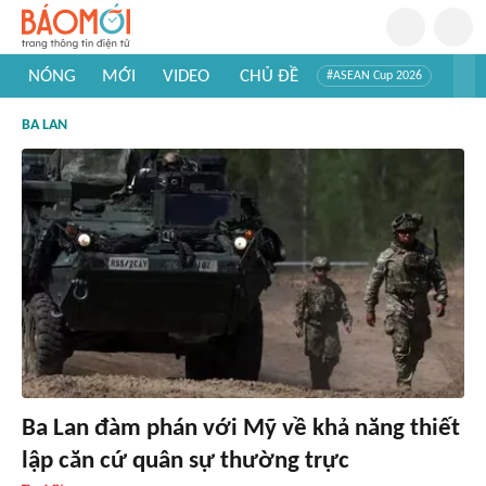
NÓNG
MỚI
VIDEO
CHỦ ĐỀ
#ASEAN Cup 2026
#Trí tuệ nhân tạo
#Mỹ - Iran
#Khám phá Việt Nam
BA LAN
#Khám phá thế giới
Ba Lan đàm phán với Mỹ về khả năng thiết
lập căn cứ quân sự thường trực