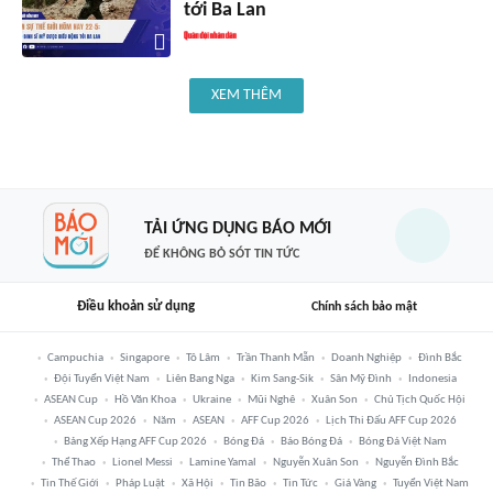
tới Ba Lan
XEM THÊM
TẢI ỨNG DỤNG BÁO MỚI
ĐỂ KHÔNG BỎ SÓT TIN TỨC
Điều khoản sử dụng
Chính sách bảo mật
Campuchia
Singapore
Tô Lâm
Trần Thanh Mẫn
Doanh Nghiệp
Đình Bắc
Đội Tuyển Việt Nam
Liên Bang Nga
Kim Sang-Sik
Sân Mỹ Đình
Indonesia
ASEAN Cup
Hồ Văn Khoa
Ukraine
Mũi Nghê
Xuân Son
Chủ Tịch Quốc Hội
ASEAN Cup 2026
Năm
ASEAN
AFF Cup 2026
Lịch Thi Đấu AFF Cup 2026
Bảng Xếp Hạng AFF Cup 2026
Bóng Đá
Báo Bóng Đá
Bóng Đá Việt Nam
Thể Thao
Lionel Messi
Lamine Yamal
Nguyễn Xuân Son
Nguyễn Đình Bắc
Tin Thế Giới
Pháp Luật
Xã Hội
Tin Bão
Tin Tức
Giá Vàng
Tuyển Việt Nam