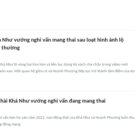
ả Như vướng nghi vấn mang thai sau loạt hình ảnh lộ
c thường
Khả Như lộ vòng hai lùm lùm và liên tục dùng túi xách che chắn trong video mới
xôn xao. Mối quan hệ giữa cô và Huỳnh Phương tiếp tục trở thành tâm điểm của dư
 hài Khả Như vướng nghi vấn đang mang thai
hi vấn hẹn hò vào năm 2022, mọi động thái của Khả Như và Huỳnh Phương luôn thu
ng đồng mạng.