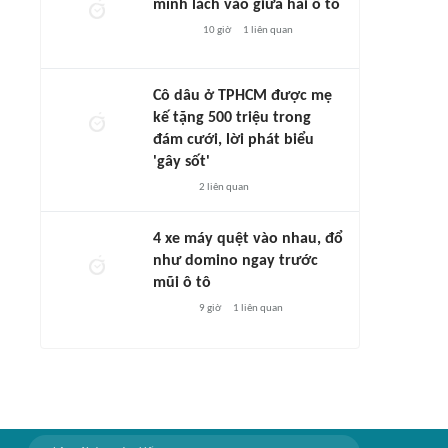
mình lách vào giữa hai ô tô
10 giờ
1
liên quan
Cô dâu ở TPHCM được mẹ
kế tặng 500 triệu trong
đám cưới, lời phát biểu
'gây sốt'
2
liên quan
4 xe máy quệt vào nhau, đổ
như domino ngay trước
mũi ô tô
9 giờ
1
liên quan