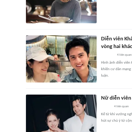
Diễn viên Kh
vòng hai khá
4
liên quan
Hình ảnh diễn viên 
khiến cư dân mạng 
luận.
Nữ diễn viên
4
liên quan
Kể từ khi vướng ng
hút sự chú ý từ cộ