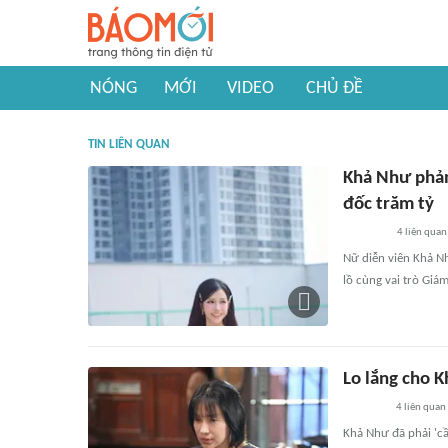
NÓNG
MỚI
VIDEO
CHỦ ĐỀ
TIN LIÊN QUAN
Khả Như phản
đốc trăm tỷ
4
liên quan
Nữ diễn viên Khả Nh
lồ cùng vai trò Giá
Lo lắng cho 
4
liên quan
Khả Như đã phải 'c