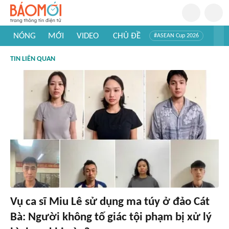
NÓNG
MỚI
VIDEO
CHỦ ĐỀ
#ASEAN Cup 2026
#Trí tuệ nhân tạo
#Mỹ - Iran
#Khám phá Việt Nam
TIN LIÊN QUAN
#Khám phá thế giới
Vụ ca sĩ Miu Lê sử dụng ma túy ở đảo Cát
Bà: Người không tố giác tội phạm bị xử lý