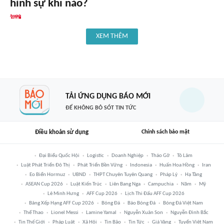
hình sự khi nào?
XEM THÊM
TẢI ỨNG DỤNG BÁO MỚI
ĐỂ KHÔNG BỎ SÓT TIN TỨC
Điều khoản sử dụng
Chính sách bảo mật
Đại Biểu Quốc Hội
Logistic
Doanh Nghiệp
Tháo Gỡ
Tô Lâm
Luật Phát Triển Đô Thị
Phát Triển Bền Vững
Indonesia
Huấn Hoa Hồng
Iran
Eo Biển Hormuz
UBND
THPT Chuyên Tuyên Quang
Pháp Lý
Hạ Tầng
ASEAN Cup 2026
Luật Kiến Trúc
Liên Bang Nga
Campuchia
Năm
Mỹ
Lê Minh Hưng
AFF Cup 2026
Lịch Thi Đấu AFF Cup 2026
Bảng Xếp Hạng AFF Cup 2026
Bóng Đá
Báo Bóng Đá
Bóng Đá Việt Nam
Thể Thao
Lionel Messi
Lamine Yamal
Nguyễn Xuân Son
Nguyễn Đình Bắc
Tin Thế Giới
Pháp Luật
Xã Hội
Tin Bão
Tin Tức
Giá Vàng
Tuyển Việt Nam