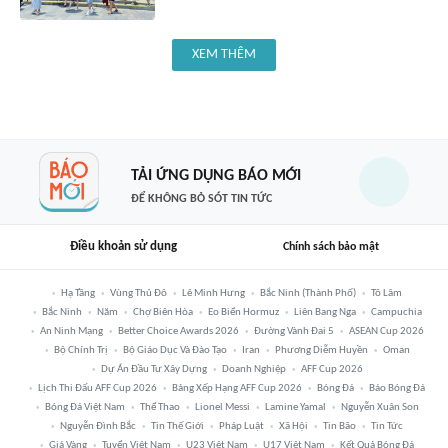
XEM THÊM
TẢI ỨNG DỤNG BÁO MỚI
ĐỂ KHÔNG BỎ SÓT TIN TỨC
Điều khoản sử dụng
Chính sách bảo mật
Hạ Tầng
Vùng Thủ Đô
Lê Minh Hưng
Bắc Ninh (thành Phố)
Tô Lâm
Bắc Ninh
Năm
Chợ Biên Hòa
Eo Biển Hormuz
Liên Bang Nga
Campuchia
An Ninh Mạng
Better Choice Awards 2026
Đường Vành Đai 5
ASEAN Cup 2026
Bộ Chính Trị
Bộ Giáo Dục Và Đào Tạo
Iran
Phương Diễm Huyền
Oman
Dự Án Đầu Tư Xây Dựng
Doanh Nghiệp
AFF Cup 2026
Lịch Thi Đấu AFF Cup 2026
Bảng Xếp Hạng AFF Cup 2026
Bóng Đá
Báo Bóng Đá
Bóng Đá Việt Nam
Thể Thao
Lionel Messi
Lamine Yamal
Nguyễn Xuân Son
Nguyễn Đình Bắc
Tin Thế Giới
Pháp Luật
Xã Hội
Tin Bão
Tin Tức
Giá Vàng
Tuyển Việt Nam
U23 Việt Nam
U17 Việt Nam
Kết Quả Bóng Đá