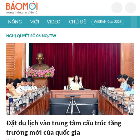
NÓNG
MỚI
VIDEO
CHỦ ĐỀ
#ASEAN Cup 2026
#Trí tuệ nhân tạo
#Mỹ - Iran
#Khám phá Việt Nam
NGHỊ QUYẾT SỐ 08-NQ/TW
#Khám phá thế giới
Đặt du lịch vào trung tâm cấu trúc tăng
trưởng mới của quốc gia