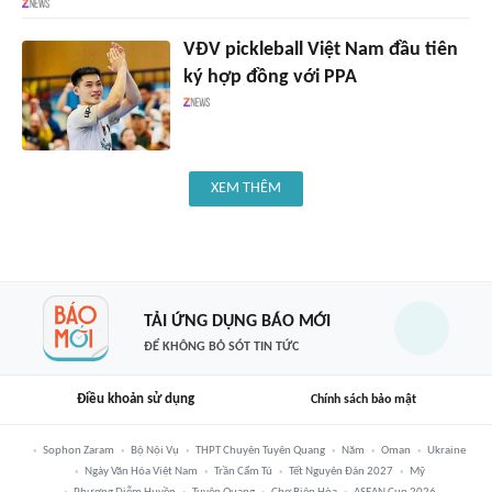
VĐV pickleball Việt Nam đầu tiên
ký hợp đồng với PPA
XEM THÊM
TẢI ỨNG DỤNG BÁO MỚI
ĐỂ KHÔNG BỎ SÓT TIN TỨC
Điều khoản sử dụng
Chính sách bảo mật
Sophon Zaram
Bộ Nội Vụ
THPT Chuyên Tuyên Quang
Năm
Oman
Ukraine
Ngày Văn Hóa Việt Nam
Trần Cẩm Tú
Tết Nguyên Đán 2027
Mỹ