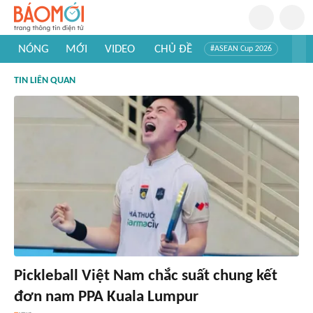
NÓNG
MỚI
VIDEO
CHỦ ĐỀ
#ASEAN Cup 2026
#Trí tuệ nhân tạo
#Mỹ - Iran
#Khám phá Việt Nam
TIN LIÊN QUAN
#Khám phá thế giới
Pickleball Việt Nam chắc suất chung kết
đơn nam PPA Kuala Lumpur