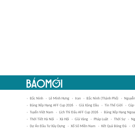
Bắc Ninh
Lê Minh Hưng
Iran
Bắc Ninh (thành Phố)
Nguyễn
Bảng Xếp Hạng AFF Cup 2026
Giá Xăng Dầu
Tin Thế Giới
Cúp 
Tuyển Việt Nam
Lịch Thi Đấu AFF Cup 2026
Bảng Xếp Hạng Ngoạ
Thời Tiết Hà Nội
Xã Hội
Giá Vàng
Pháp Luật
Thời Sự
Ng
Dự Án Đầu Tư Xây Dựng
Xổ Số Miền Nam
Kết Quả Bóng Đá
C