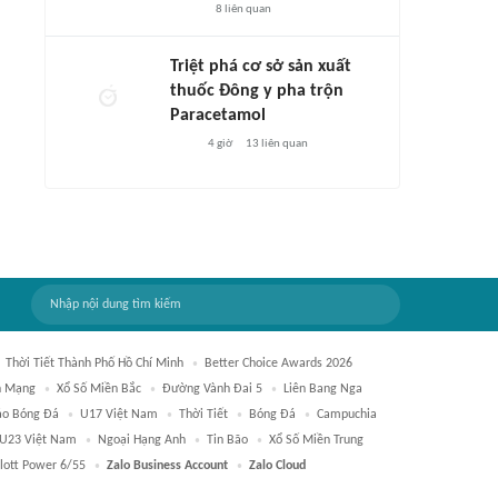
8
liên quan
Triệt phá cơ sở sản xuất
thuốc Đông y pha trộn
Paracetamol
4 giờ
13
liên quan
Thời Tiết Thành Phố Hồ Chí Minh
Better Choice Awards 2026
h Mạng
Xổ Số Miền Bắc
Đường Vành Đai 5
Liên Bang Nga
áo Bóng Đá
U17 Việt Nam
Thời Tiết
Bóng Đá
Campuchia
U23 Việt Nam
Ngoại Hạng Anh
Tin Bão
Xổ Số Miền Trung
lott Power 6/55
Zalo Business Account
Zalo Cloud