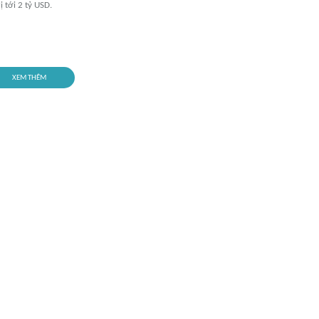
ị tới 2 tỷ USD.
XEM THÊM