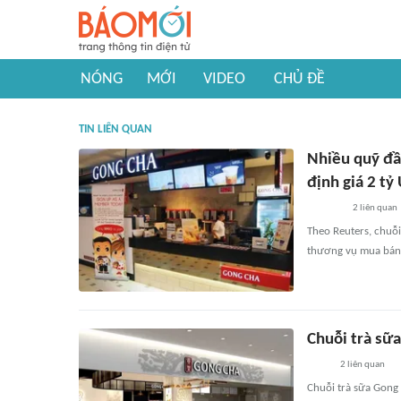
NÓNG
MỚI
VIDEO
CHỦ ĐỀ
TIN LIÊN QUAN
Nhiều quỹ đầ
định giá 2 tỷ
2
liên quan
Theo Reuters, chuỗi
thương vụ mua bán c
Chuỗi trà sữ
2
liên quan
Chuỗi trà sữa Gong