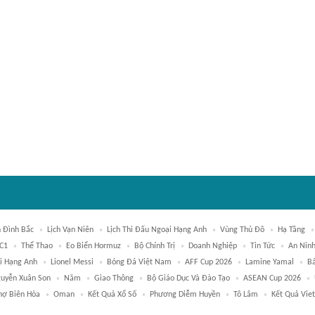
 Đình Bắc
Lịch Vạn Niên
Lịch Thi Đấu Ngoại Hạng Anh
Vùng Thủ Đô
Hạ Tầng
C1
Thể Thao
Eo Biển Hormuz
Bộ Chính Trị
Doanh Nghiệp
Tin Tức
An Nin
i Hạng Anh
Lionel Messi
Bóng Đá Việt Nam
AFF Cup 2026
Lamine Yamal
B
uyễn Xuân Son
Năm
Giao Thông
Bộ Giáo Dục Và Đào Tạo
ASEAN Cup 2026
hợ Biên Hòa
Oman
Kết Quả Xổ Số
Phương Diễm Huyền
Tô Lâm
Kết Quả Viet