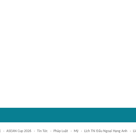
ị
ASEAN Cup 2026
Tin Tức
Pháp Luật
Mỹ
Lịch Thi Đấu Ngoại Hạng Anh
L