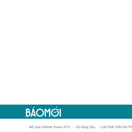
Kết Quả Vietlott Power 6/55
Giá Xăng Dầu
Luật Phát Triển Đô Th