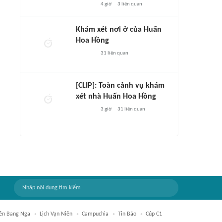
4 giờ
3
liên quan
Khám xét nơi ở của Huấn
Hoa Hồng
31
liên quan
[CLIP]: Toàn cảnh vụ khám
xét nhà Huấn Hoa Hồng
3 giờ
31
liên quan
iên Bang Nga
Lịch Vạn Niên
Campuchia
Tin Bão
Cúp C1