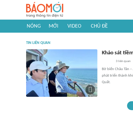
NÓNG
MỚI
VIDEO
CHỦ ĐỀ
TIN LIÊN QUAN
Khảo sát tiềm
3
liên quan
Bờ biển Châu Tân –
phát triển thành k
Quất.