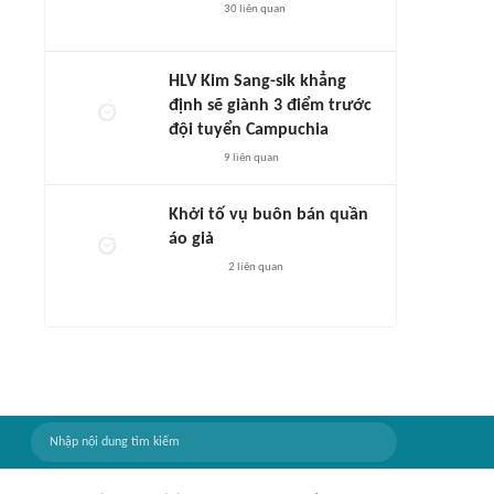
30
liên quan
HLV Kim Sang-sik khẳng
định sẽ giành 3 điểm trước
đội tuyển Campuchia
9
liên quan
Khởi tố vụ buôn bán quần
áo giả
2
liên quan