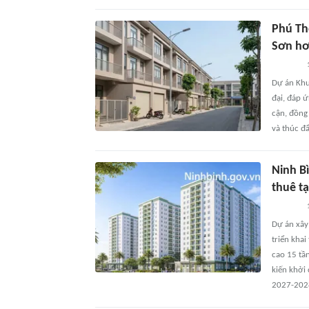
Phú Th
Sơn hơ
Dự án Khu
đại, đáp 
cận, đồng 
và thúc đẩ
Ninh B
thuê t
Dự án xây
triển khai
cao 15 tầ
kiến khởi
2027-202