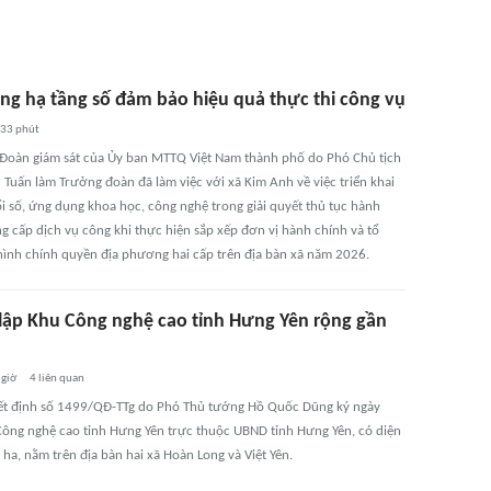
ng hạ tầng số đảm bảo hiệu quả thực thi công vụ
33 phút
 Đoàn giám sát của Ủy ban MTTQ Việt Nam thành phố do Phó Chủ tịch
Tuấn làm Trưởng đoàn đã làm việc với xã Kim Anh về việc triển khai
i số, ứng dụng khoa học, công nghệ trong giải quyết thủ tục hành
ng cấp dịch vụ công khi thực hiện sắp xếp đơn vị hành chính và tổ
ình chính quyền địa phương hai cấp trên địa bàn xã năm 2026.
lập Khu Công nghệ cao tỉnh Hưng Yên rộng gần
 giờ
4
liên quan
t định số 1499/QĐ-TTg do Phó Thủ tướng Hồ Quốc Dũng ký ngày
Công nghệ cao tỉnh Hưng Yên trực thuộc UBND tỉnh Hưng Yên, có diện
 ha, nằm trên địa bàn hai xã Hoàn Long và Việt Yên.