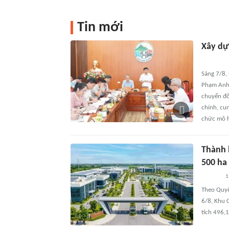
Tin mới
Xây dự
Sáng 7/8,
Phạm Anh 
chuyển đổ
chính, cu
chức mô h
Thành 
500 ha
1
Theo Quyế
6/8, Khu 
tích 496,1