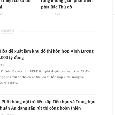
n thiện cơ sở dữ
rộng không gian phát triển
ai
phía Bắc Thủ đô
iờ
1 giờ
Hòa đề xuất làm khu đô thị hỗn hợp Vĩnh Lương
.000 tỷ đồng
 giờ
 Khánh Hòa vừa trình HĐND tỉnh phê duyệt danh mục khu đất đấu
chọn nhà đầu tư cho dự án Khu đô thị hỗn hợp Vĩnh Lương tại
c Nha Trang.
Phổ thông nội trú liên cấp Tiểu học và Trung học
Thuận An đang gấp rút thi công hoàn thiện