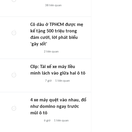
38
liên quan
Cô dâu ở TPHCM được mẹ
kế tặng 500 triệu trong
đám cưới, lời phát biểu
'gây sốt'
2
liên quan
Clip: Tài xế xe máy liều
mình lách vào giữa hai ô tô
7 giờ
1
liên quan
4 xe máy quệt vào nhau, đổ
như domino ngay trước
mũi ô tô
6 giờ
1
liên quan