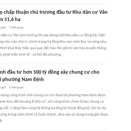
ọ chấp thuận chủ trương đầu tư Khu dân cư Vân
n 51,6 ha
1 giờ
1
liên quan
 dân cư Vân Sơn hướng tới xây dựng một khu dân cư đồng bộ, hiện
ứng nhu cầu nhà ở, chỉnh trang hạ tầng khu vực xóm Bục và vùng phụ
thời khai thác hiệu quả quỹ đất, bảo tồn giá trị văn hóa truyền thống
y phát triển kinh tế - xã hội địa phương.
ình đầu tư hơn 500 tỷ đồng xây chung cư cho
ại phường Nam Định
1 giờ
1
liên quan
 dựng công trình nhà chung cư cho thuê tại phường Nam Định được
 trên khu đất khoảng 8.000 m², với công trình chính là tòa chung cư
ng nổi, 1 tầng hầm cùng hệ thống hạ tầng kỹ thuật đồng bộ. Dự án dự
 công trong năm 2026 và hoàn thành, đưa vào sử dụng trong giai đoạn
8.