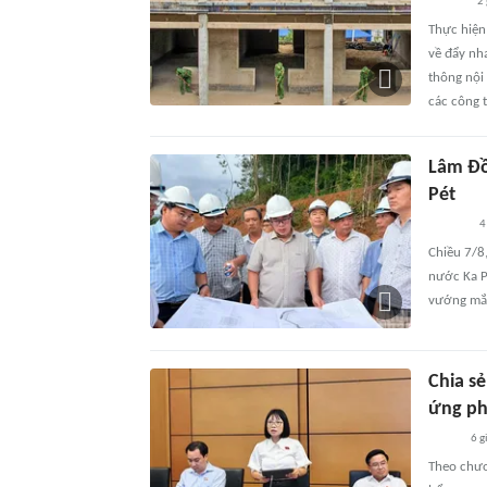
2 
Thực hiện
về đẩy nh
thông nội 
các công t
Lâm Đồ
Pét
4
Chiều 7/8
nước Ka P
vướng mắ
Chia sẻ
ứng phó
6 g
Theo chươn