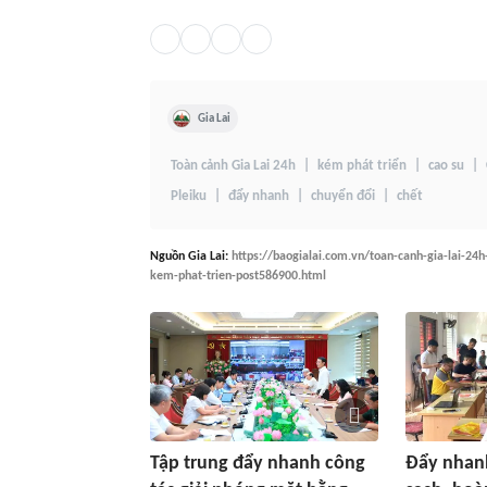
Gia Lai
Toàn cảnh Gia Lai 24h
kém phát triển
cao su
Pleiku
đẩy nhanh
chuyển đổi
chết
Nguồn
Gia Lai
:
https://baogialai.com.vn/toan-canh-gia-lai-24h
kem-phat-trien-post586900.html
Tập trung đẩy nhanh công
Đẩy nhanh