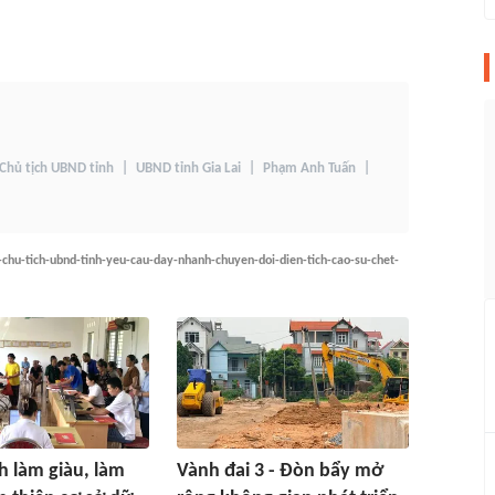
Chủ tịch UBND tỉnh
UBND tỉnh Gia Lai
Phạm Anh Tuấn
-chu-tich-ubnd-tinh-yeu-cau-day-nhanh-chuyen-doi-dien-tich-cao-su-chet-
 làm giàu, làm
Vành đai 3 - Đòn bẩy mở