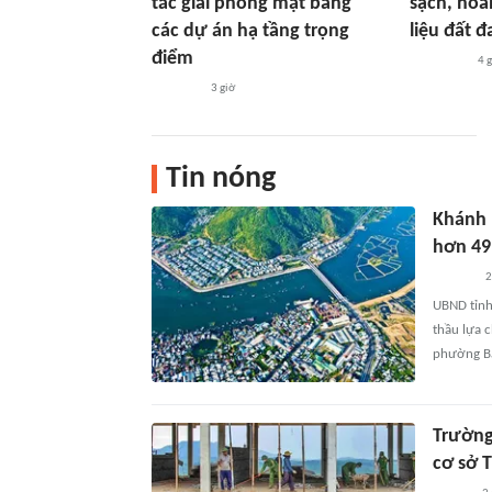
tác giải phóng mặt bằng
sạch, hoà
các dự án hạ tầng trọng
liệu đất đ
điểm
4 g
3 giờ
Tin nóng
Khánh 
hơn 49
2
UBND tỉnh
thầu lựa 
phường Bắ
Trường 
cơ sở 