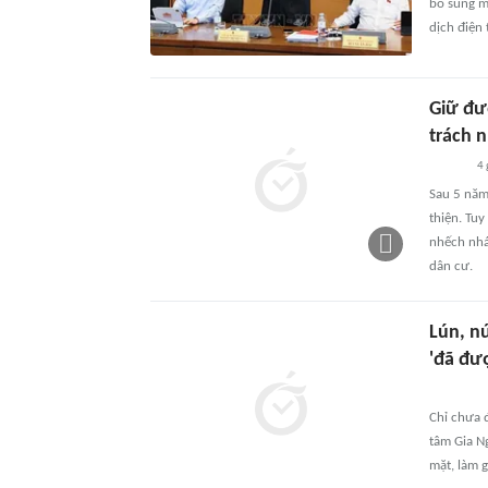
bổ sung mộ
dịch điện
Giữ đư
trách 
4 
Sau 5 năm
thiện. Tu
nhếch nhá
dân cư.
Lún, n
'đã đư
Chỉ chưa đ
tâm Gia Ng
mặt, làm g