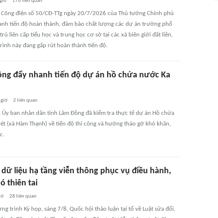
giờ
176
liên quan
 Công điện số 50/CĐ-TTg ngày 20/7/2026 của Thủ tướng Chính phủ
anh tiến độ hoàn thành, đảm bảo chất lượng các dự án trường phổ
trú liên cấp tiểu học và trung học cơ sở tại các xã biên giới đất liền,
rình này đang gấp rút hoàn thành tiến độ.
ng đẩy nhanh tiến độ dự án hồ chứa nước Ka
 giờ
2
liên quan
, Ủy ban nhân dân tỉnh Lâm Đồng đã kiểm tra thực tế dự án Hồ chứa
ét (xã Hàm Thạnh) về tiến độ thi công và hướng tháo gỡ khó khăn,
c.
 dữ liệu hạ tầng viễn thông phục vụ điều hành,
 thiên tai
iờ
28
liên quan
g trình Kỳ họp, sáng 7/8, Quốc hội thảo luận tại tổ về Luật sửa đổi,