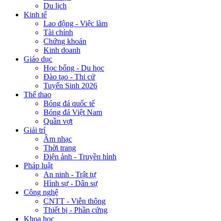
Du lịch
Kinh tế
Lao động - Việc làm
Tài chính
Chứng khoán
Kinh doanh
Giáo dục
Học bổng - Du học
Đào tạo - Thi cử
Tuyển Sinh 2026
Thể thao
Bóng đá quốc tế
Bóng đá Việt Nam
Quần vợt
Giải trí
Âm nhạc
Thời trang
Điện ảnh - Truyền hình
Pháp luật
An ninh - Trật tự
Hình sự - Dân sự
Công nghệ
CNTT - Viễn thông
Thiết bị - Phần cứng
Khoa học