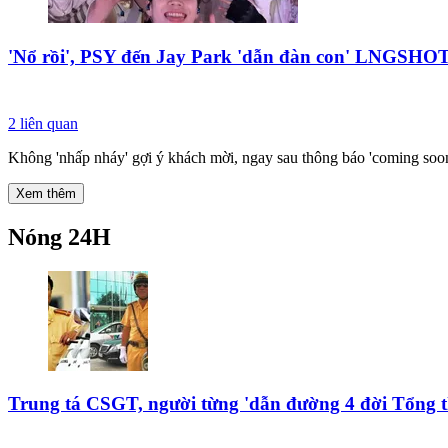
'Nổ rồi', PSY đến Jay Park 'dẫn đàn con' LNGSHOT 
2
liên quan
Không 'nhấp nháy' gợi ý khách mời, ngay sau thông báo 'coming soon'
Xem thêm
Nóng 24H
Trung tá CSGT, người từng 'dẫn đường 4 đời Tổng t