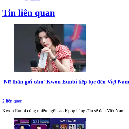
Tin liên quan
'Nữ thần gợi cảm' Kwon Eunbi tiếp tục đến Việt Na
2
liên quan
Kwon Eunbi cùng nhiều ngôi sao Kpop hàng đầu sẽ đến Việt Nam.