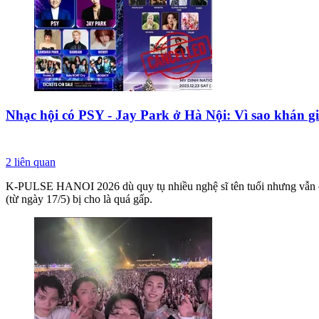
Nhạc hội có PSY - Jay Park ở Hà Nội: Vì sao khán g
2
liên quan
K-PULSE HANOI 2026 dù quy tụ nhiều nghệ sĩ tên tuổi nhưng vẫn có nh
(từ ngày 17/5) bị cho là quá gấp.