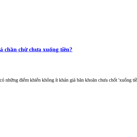
iả chần chừ chưa xuống tiền?
ững điểm khiến không ít khán giả băn khoăn chưa chốt 'xuống tiền' ng