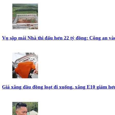
Vụ sập mái Nhà thi đấu hơn 22 tỷ đồng: Công an vào 
Giá xăng dầu đồng loạt đi xuống, xăng E10 giảm hơn