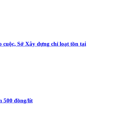
cuộc, Sở Xây dựng chỉ loạt tồn tại
 500 đồng/lít