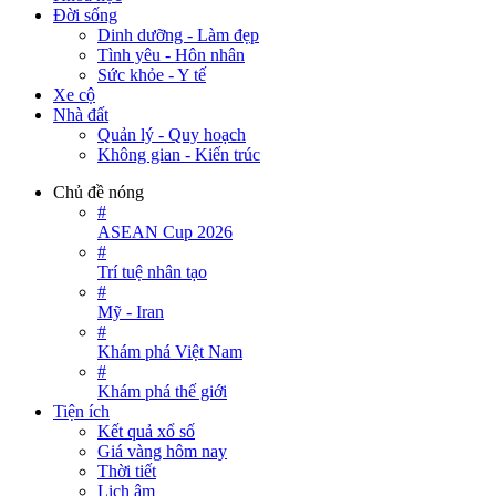
Đời sống
Dinh dưỡng - Làm đẹp
Tình yêu - Hôn nhân
Sức khỏe - Y tế
Xe cộ
Nhà đất
Quản lý - Quy hoạch
Không gian - Kiến trúc
Chủ đề nóng
#
ASEAN Cup 2026
#
Trí tuệ nhân tạo
#
Mỹ - Iran
#
Khám phá Việt Nam
#
Khám phá thế giới
Tiện ích
Kết quả xổ số
Giá vàng hôm nay
Thời tiết
Lịch âm