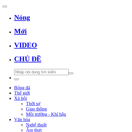
Nóng
Mới
VIDEO
CHỦ ĐỀ
Bóng đá
Thế giới
Xã hội
Thời sự
Giao thông
Môi trường - Khí hậu
Văn hóa
Nghệ thuật
Ẩm thực