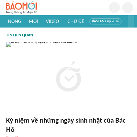
NÓNG
MỚI
VIDEO
CHỦ ĐỀ
#ASEAN Cup 2026
#Trí tuệ nhân tạo
#Mỹ - Iran
#Khám phá Việt Nam
TIN LIÊN QUAN
#Khám phá thế giới
Kỷ niệm về những ngày sinh nhật của Bác
Hồ